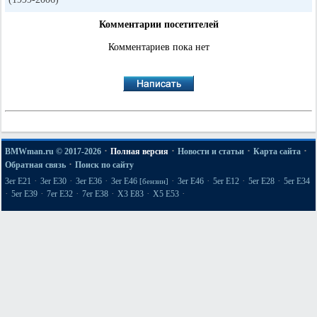
Комментарии посетителей
Комментариев пока нет
·
·
·
·
BMWman.ru © 2017-2026
Полная версия
Новости и статьи
Карта сайта
·
Обратная связь
Поиск по сайту
·
·
·
·
·
·
·
3er E21
3er E30
3er E36
3er E46
3er E46
5er E12
5er E28
5er E34
[бензин]
·
·
·
·
·
·
5er E39
7er E32
7er E38
X3 E83
X5 E53