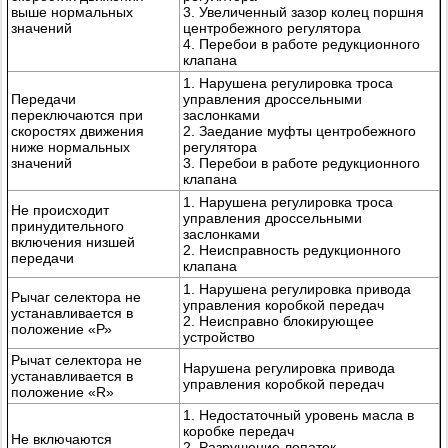
выше нормальных
3. Увеличенный зазор колец поршня
значений
центробежного регулятора
4. Перебои в работе редукционного
клапана
1. Нарушена регулировка троса
Передачи
управления дроссельными
переключаются при
заслонками
скоростях движения
2. Заедание муфты центробежного
ниже нормальных
регулятора
значений
3. Перебои в работе редукционного
клапана
1. Нарушена регулировка троса
Не происходит
управления дроссельными
принудительного
заслонками
включения низшей
2. Неисправность редукционного
передачи
клапана
1. Нарушена регулировка привода
Рычаг селектора не
управления коробкой передач
устанавливается в
2. Неисправно блокирующее
положение «Р»
устройство
Рычат селектора не
Нарушена регулировка привода
устанавливается в
управления коробкой передач
положение «R»
1. Недостаточный уровень масла в
коробке передач
Не включаются
2. Разрушение лопаток