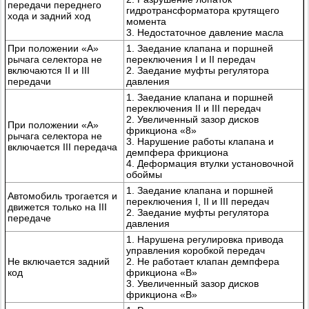
передачи переднего
гидротрансформатора крутящего
хода и задний ход
момента
3. Недостаточное давление масла
При положении «А»
1. Заедание клапана и поршней
рычага селектора не
переключения I и II передач
включаются II и III
2. Заедание муфты регулятора
передачи
давления
1. Заедание клапана и поршней
переключения II и III передач
2. Увеличенный зазор дисков
При положении «А»
фрикциона «8»
рычага селектора не
3. Нарушение работы клапана и
включается III передача
демпфера фрикциона
4. Деформация втулки установочной
обоймы
1. Заедание клапана и поршней
Автомобиль трогается и
переключения I, II и III передач
движется только на III
2. Заедание муфты регулятора
передаче
давления
1. Нарушена регулировка привода
управления коробкой передач
Не включается задний
2. Не работает клапан демпфера
код
фрикциона «В»
3. Увеличенный зазор дисков
фрикциона «В»