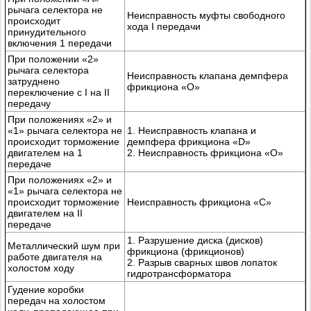
рычага селектора не
Неисправность муфты свободного
происходит
хода I передачи
принудительного
включения 1 передачи
При положении «2»
рычага селектора
Неисправность клапана демпфера
затруднено
фрикциона «O»
переключение с I на II
передачу
При положениях «2» и
«1» рычага селектора не
1. Неисправность клапана и
происходит торможение
демпфера фрикциона «D»
двигателем на 1
2. Неисправность фрикциона «O»
передаче
При положениях «2» и
«1» рычага селектора не
происходит торможение
Неисправность фрикциона «С»
двигателем на II
передаче
1. Разрушение диска (дисков)
Металлический шум при
фрикциона (фрикционов)
работе двигателя на
2. Разрыв сварных швов лопаток
холостом ходу
гидротрансформатора
Гудение коробки
передач на холостом