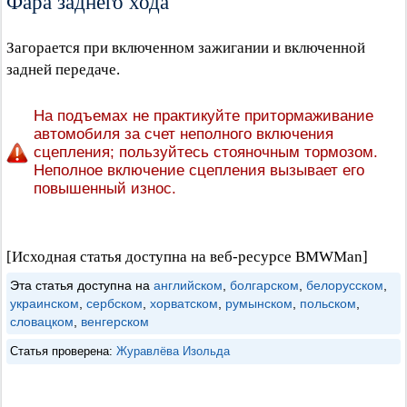
Фара заднего хода
Загорается при включенном зажигании и включенной
задней передаче.
На подъемах не практикуйте притормаживание
автомобиля за счет неполного включения
сцепления; пользуйтесь стояночным тормозом.
Неполное включение сцепления вызывает его
повышенный износ.
[Исходная статья доступна на веб-ресурсе BMWMan]
Эта статья доступна на
английском
,
болгарском
,
белорусском
,
украинском
,
сербском
,
хорватском
,
румынском
,
польском
,
словацком
,
венгерском
Статья проверена:
Журавлёва Изольда