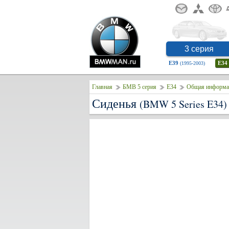
3 серия
E39
E34
(1995-2003)
Главная
БМВ 5 серия
E34
Общая информа
Сиденья
(BMW 5 Series E34)