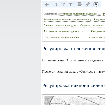
0
Оглавление:
Регулировка положения сиденья в…↓
Регулировка положения спинки сиденья ↓
Регулир
Сиденья с электроприводом ↓
Сиденья спортивного
Автоматика отклонения дальнего от…↓
Складное з
Подголовники заднего сиденья с…↓
Регулировка 
Регулировка положения сид
Потяните рычаг (1) и установите сиденье 
После отпускания рычага убедитесь в наде
Регулировка наклона сиден