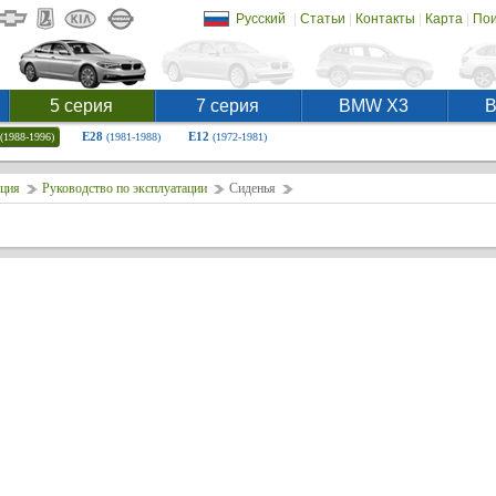
|
|
|
|
Русский
Статьи
Контакты
Карта
Пои
5 серия
7 серия
BMW X3
E28
E12
(1988-1996)
(1981-1988)
(1972-1981)
ция
Руководство по эксплуатации
Сиденья