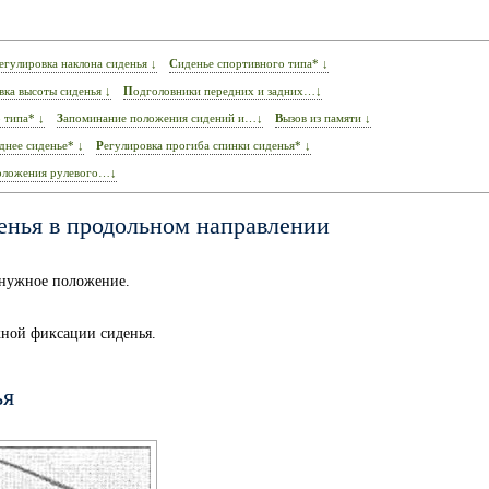
Регулировка наклона сиденья ↓
Сиденье спортивного типа* ↓
овка высоты сиденья ↓
Подголовники передних и задних…↓
 типа* ↓
Запоминание положения сидений и…↓
Вызов из памяти ↓
аднее сиденье* ↓
Регулировка прогиба спинки сиденья* ↓
положения рулевого…↓
енья в продольном направлении
в нужное положение.
жной фиксации сиденья.
ья