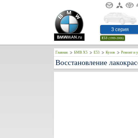
3 серия
E53
(1999-2006)
Главная
БМВ Х5
E53
Кузов
Ремонт и 
Восстановление лакокра