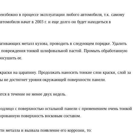
еизбежно в процессе эксплуатации любого автомобиля, т.к. самому
втомобиля начат в 2003 г. и еще долго он будет находиться в
рагивающих металл кузова, проводить в следующем порядке. Удалить
то повреждения тонкой шлифовальной пастой. Промыть обработанную
росушить ее.
краски на царапину. Продолжать наносить тонкие слои краски, слой за
ны не достигнет уровня окружающей поверхности панели.
ся в течение не менее двух недель.
одлицо с поверхностью остальной панели с применением очень тонкой
ированную поверхность восковым составом.
и металла и вызвала появление его коррозии, то: