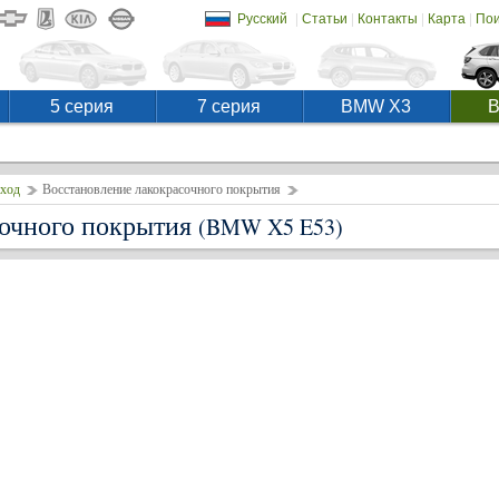
|
|
|
|
Русский
Статьи
Контакты
Карта
Пои
5 серия
7 серия
BMW X3
уход
Восстановление лакокрасочного покрытия
сочного покрытия
(BMW X5 E53)