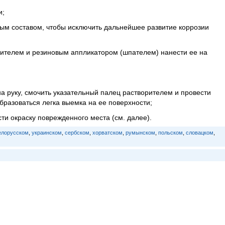
и;
ым составом, чтобы исключить дальнейшее развитие коррозии
рителем и резиновым аппликатором (шпателем) нанести ее на
а руку, смочить указательный палец растворителем и провести
бразоваться легка выемка на ее поверхности;
ти окраску поврежденного места (см. далее).
елорусском
,
украинском
,
сербском
,
хорватском
,
румынском
,
польском
,
словацком
,