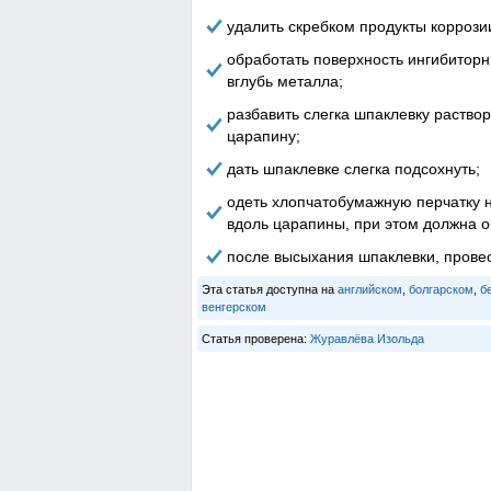
удалить скребком продукты коррози
обработать поверхность ингибиторн
вглубь металла;
разбавить слегка шпаклевку раство
царапину;
дать шпаклевке слегка подсохнуть;
одеть хлопчатобумажную перчатку н
вдоль царапины, при этом должна о
после высыхания шпаклевки, провес
Эта статья доступна на
английском
,
болгарском
,
б
венгерском
Статья проверена:
Журавлёва Изольда