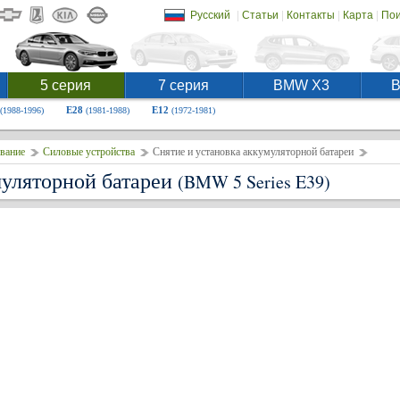
|
|
|
|
Русский
Статьи
Контакты
Карта
Пои
5 серия
7 серия
BMW X3
E28
E12
(1988-1996)
(1981-1988)
(1972-1981)
вание
Силовые устройства
Снятие и установка аккумуляторной батареи
муляторной батареи
(BMW 5 Series E39)