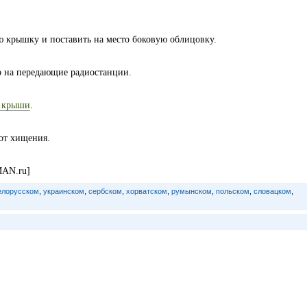
ю крышку и поставить на место боковую облицовку.
ио на передающие радиостанции.
и крыши
.
 от хищения.
MAN.ru]
елорусском
,
украинском
,
сербском
,
хорватском
,
румынском
,
польском
,
словацком
,