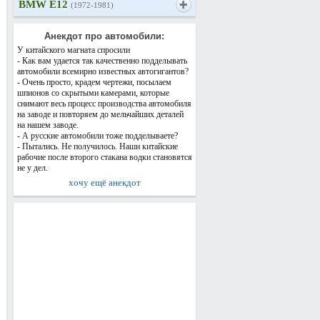
BMW E12
(1972-1981)
Анекдот про автомобили:
У китайского магната спросили
- Как вам удается так качественно подделывать
автомобили всемирно известных автогигантов?
- Очень просто, крадем чертежи, посылаем
шпионов со скрытыми камерами, которые
снимают весь процесс производства автомобиля
на заводе и повторяем до мельчайших деталей
на нашем заводе.
- А русские автомобили тоже подделываете?
- Пытались. Не получилось. Наши китайские
рабочие после второго стакана водки становятся
не у дел.
хочу ещё анекдот