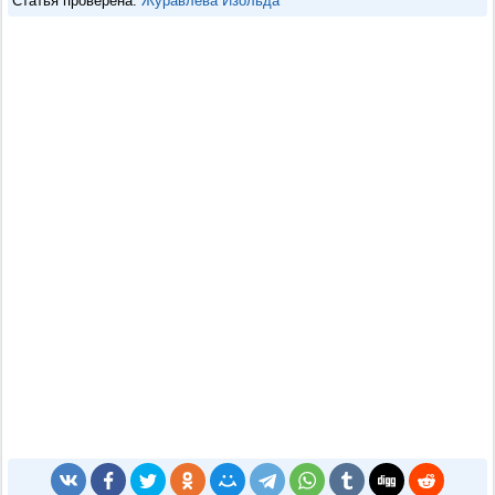
Статья проверена:
Журавлёва Изольда