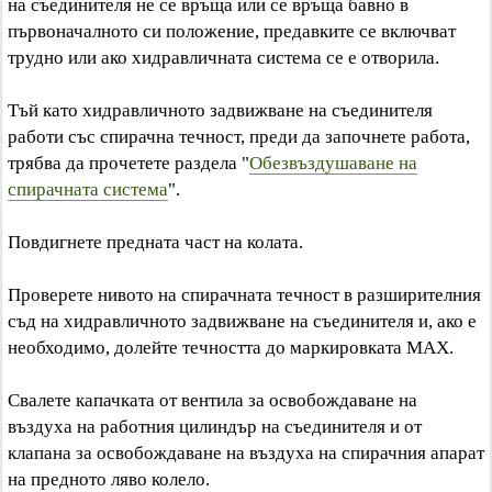
на съединителя не се връща или се връща бавно в
първоначалното си положение, предавките се включват
трудно или ако хидравличната система се е отворила.
Тъй като хидравличното задвижване на съединителя
работи със спирачна течност, преди да започнете работа,
трябва да прочетете раздела "
Обезвъздушаване на
спирачната система
".
Повдигнете предната част на колата.
Проверете нивото на спирачната течност в разширителния
съд на хидравличното задвижване на съединителя и, ако е
необходимо, долейте течността до маркировката MAX.
Свалете капачката от вентила за освобождаване на
въздуха на работния цилиндър на съединителя и от
клапана за освобождаване на въздуха на спирачния апарат
на предното ляво колело.