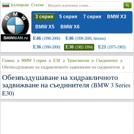
Български
Статии
3 серия
5 серия
7 серия
BMW X3
BMW X5
BMW X6
E46
E46
(1998-2006)
(1998-2006, бензин)
E36
E30
E21
(1990-2000)
(1982-1994)
(1975-1983)
Главна
BMW 3 серия
E30
Трансмисия
Съединител
Обезвъздушаване на хидравличното задвижване на съединителя
Обезвъздушаване на хидравличното
задвижване на съединителя
(BMW 3 Series
E30)