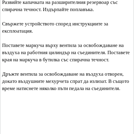
Развийте капачката на разширителния резервоар със
спирачна течност. Издърпайте поплавъка.
Свържете устройството според инструкциите за
експлоатация.
Поставете маркуча върху вентила за освобождаване на
въздуха на работния цилиндър на съединителя. Поставете
края на маркуча в бутилка със спирачна течност.
Дръжте вентила за освобождаване на въздуха отворен,
докато въздушните мехурчета спрат да излизат. В същото
време натиснете няколко пъти педала на съединителя.