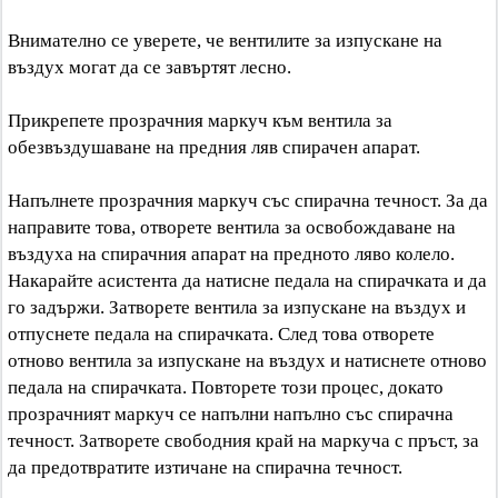
Внимателно се уверете, че вентилите за изпускане на
въздух могат да се завъртят лесно.
Прикрепете прозрачния маркуч към вентила за
обезвъздушаване на предния ляв спирачен апарат.
Напълнете прозрачния маркуч със спирачна течност. За да
направите това, отворете вентила за освобождаване на
въздуха на спирачния апарат на предното ляво колело.
Накарайте асистента да натисне педала на спирачката и да
го задържи. Затворете вентила за изпускане на въздух и
отпуснете педала на спирачката. След това отворете
отново вентила за изпускане на въздух и натиснете отново
педала на спирачката. Повторете този процес, докато
прозрачният маркуч се напълни напълно със спирачна
течност. Затворете свободния край на маркуча с пръст, за
да предотвратите изтичане на спирачна течност.