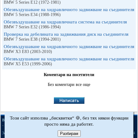
BMW 5 Series E12 (1972-1981)
Обезвъздушаване на хидравличното задвижване на съединителя
BMW 5 Series E34 (1988-1996)
Обезвъздушаване на хидравличната система на съединителя
BMW 7 Series E32 (1986-1994)
Проверка на дебелината на задвижвания диск на съединителя
BMW 7 Series E38 (1994-2001)
Обезвъздушаване на хидравличното задвижване на съединителя
BMW X3 Е83 (2003-2010)
Обезвъздушаване на хидравличното задвижване на съединителя
BMW X5 E53 (1999-2006)
Коментари на посетители
Без коментари все още
Този сайт използва „бисквитки“ 🍪, без тях някои функции
·
·
·
BMWman.ru © 2017-2026
Пълна версия
Новини и статии
Карта на сайта
просто няма да работят.
·
·
Обратна връзка
Търсене в сайта
·
·
·
·
·
·
·
3er E21
3er E30
3er E36
3er E46
3er E46
5er E12
5er E28
5er E34
Разбирам
[бензин]