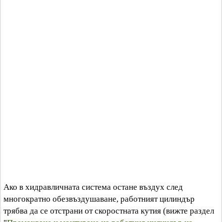
Ако в хидравличната система остане въздух след
многократно обезвъздушаване, работният цилиндър
трябва да се отстрани от скоростната кутия (вижте раздел