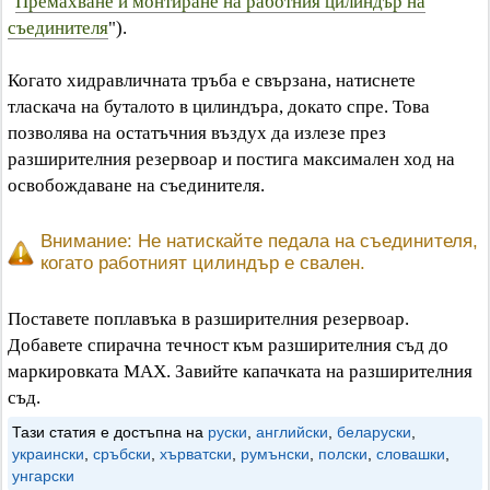
"
Премахване и монтиране на работния цилиндър на
съединителя
").
Когато хидравличната тръба е свързана, натиснете
тласкача на буталото в цилиндъра, докато спре. Това
позволява на остатъчния въздух да излезе през
разширителния резервоар и постига максимален ход на
освобождаване на съединителя.
Внимание: Не натискайте педала на съединителя,
когато работният цилиндър е свален.
Поставете поплавъка в разширителния резервоар.
Добавете спирачна течност към разширителния съд до
маркировката MAX. Завийте капачката на разширителния
съд.
Тази статия е достъпна на
руски
,
английски
,
беларуски
,
украински
,
сръбски
,
хърватски
,
румънски
,
полски
,
словашки
,
унгарски