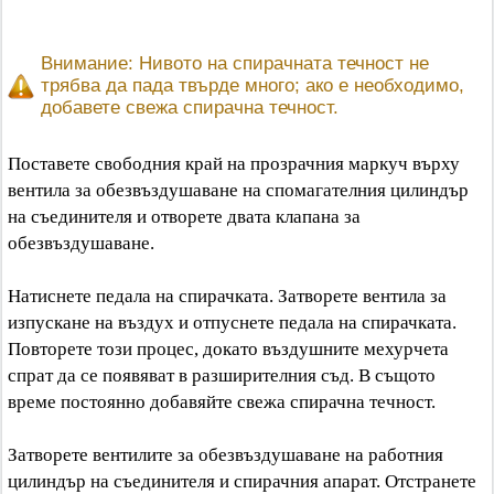
Внимание: Нивото на спирачната течност не
трябва да пада твърде много; ако е необходимо,
добавете свежа спирачна течност.
Поставете свободния край на прозрачния маркуч върху
вентила за обезвъздушаване на спомагателния цилиндър
на съединителя и отворете двата клапана за
обезвъздушаване.
Натиснете педала на спирачката. Затворете вентила за
изпускане на въздух и отпуснете педала на спирачката.
Повторете този процес, докато въздушните мехурчета
спрат да се появяват в разширителния съд. В същото
време постоянно добавяйте свежа спирачна течност.
Затворете вентилите за обезвъздушаване на работния
цилиндър на съединителя и спирачния апарат. Отстранете