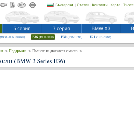
|
|
|
|
Български
Статии
Контакти
Карта
Търсе
5 серия
7 серия
BMW X3
E36
E30
E21
(1998-2006, бензин)
(1990-2000)
(1982-1994)
(1975-1983)
ия
Поддръжка
Пълнене на двигателя с масло
масло
(BMW 3 Series E36)