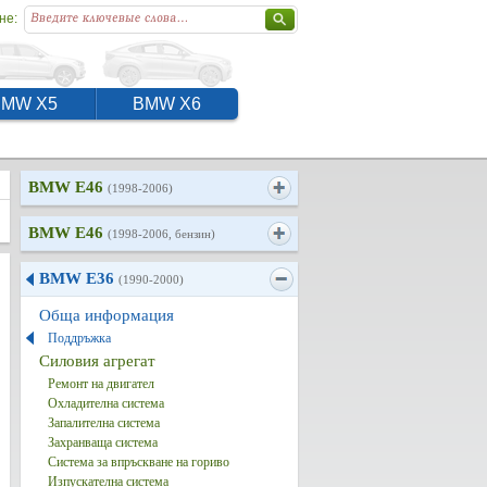
не:
BMW X5
BMW X6
BMW E46
(1998-2006)
BMW E46
(1998-2006, бензин)
BMW E36
(1990-2000)
Обща информация
Поддръжка
Силовия агрегат
Ремонт на двигател
Охладителна система
Запалителна система
Захранваща система
Система за впръскване на гориво
Изпускателна система