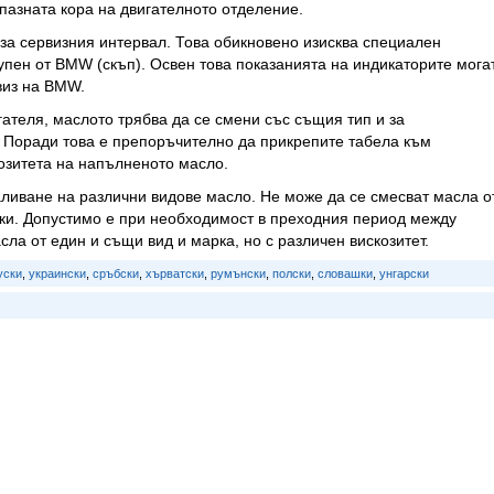
пазната кора на двигателното отделение.
 за сервизния интервал. Това обикновено изисква специален
упен от BMW (скъп). Освен това показанията на индикаторите мога
виз на BMW.
ателя, маслото трябва да се смени със същия тип и за
 Поради това е препоръчително да прикрепите табела към
козитета на напълненото масло.
ливане на различни видове масло. Не може да се смесват масла о
рки. Допустимо е при необходимост в преходния период между
сла от един и същи вид и марка, но с различен вискозитет.
уски
,
украински
,
сръбски
,
хърватски
,
румънски
,
полски
,
словашки
,
унгарски