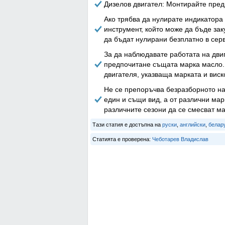
Дизелов двигател: Монтирайте пред
Ако трябва да нулирате индикатора
инструмент, който може да бъде зак
да бъдат нулирани безплатно в сер
За да наблюдавате работата на двиг
предпочитане същата марка масло.
двигателя, указваща марката и вис
Не се препоръчва безразборното на
един и същи вид, а от различни ма
различните сезони да се смесват ма
Тази статия е достъпна на
руски
,
английски
,
белар
Статията е проверена:
Чеботарев Владислав