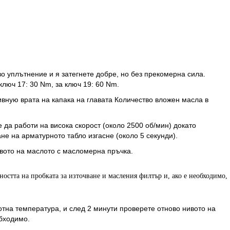
во уплътнение и я затегнете добре, но без прекомерна сила.
ключ 17: 30 Nm, за ключ 19: 60 Nm.
вную врата на капака на главата Количество вложен масла в
е да работи на висока скорост (около 2500 об/мин) докато
не на арматурното табло изгасне (около 5 секунди).
вото на маслото с масломерна пръчка.
стта на пробката за източване и масления филтър и, ако е необходимо,
отна температура, и след 2 минути проверете отново нивото на
обходимо.