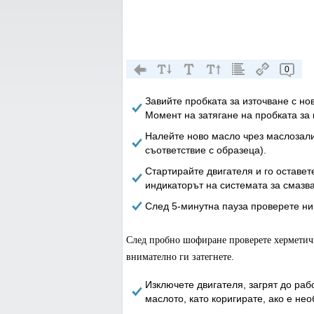
0
Завийте пробката за източване с но
Момент на затягане на пробката за 
Налейте ново масло чрез маслозали
съответствие с образеца).
Стартирайте двигателя и го оставет
индикаторът на системата за смазва
След 5-минутна пауза проверете ни
След пробно шофиране проверете херметично
внимателно ги затегнете.
Изключете двигателя, загрят до раб
маслото, като коригирате, ако е не