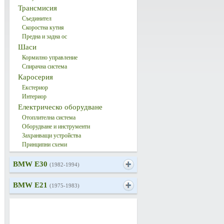
Трансмисия
Съединител
Скоростна кутия
Предна и задна ос
Шаси
Кормилно управление
Спирачна система
Каросерия
Екстериор
Интериор
Електрическо оборудване
Отоплителна система
Оборудване и инструменти
Захранващи устройства
Принципни схеми
BMW E30
(1982-1994)
BMW E21
(1975-1983)