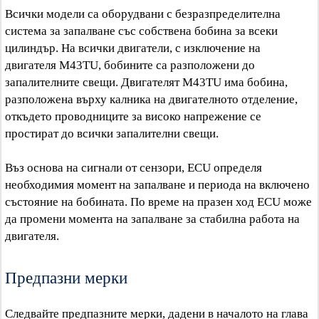
Всички модели са оборудвани с безразпределителна
система за запалване със собствена бобина за всеки
цилиндър. На всички двигатели, с изключение на
двигателя M43TU, бобините са разположени до
запалителните свещи. Двигателят M43TU има бобина,
разположена върху калника на двигателното отделение,
откъдето проводниците за високо напрежение се
простират до всички запалителни свещи.
Въз основа на сигнали от сензори, ECU определя
необходимия момент на запалване и периода на включено
състояние на бобината. По време на празен ход ECU може
да промени момента на запалване за стабилна работа на
двигателя.
Предпазни мерки
Следвайте предпазните мерки, дадени в началото на глава