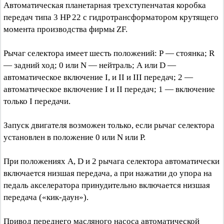
Автоматическая планетарная трехступенчатая коробка
передач типа 3 HP 22 с гидротрансформатором крутящего
момента производства фирмы ZF.
Рычаг селектора имеет шесть положений: Р — стоянка; R
— задний ход; 0 или N — нейтраль; А или D —
автоматическое включение I, и II и III передач; 2 —
автоматическое включение I и II передач; 1 — включение
только I передачи.
Запуск двигателя возможен только, если рычаг селектора
установлен в положение 0 или N или Р.
При положениях A, D и 2 рычага селектора автоматически
включается низшая передача, а при нажатии до упора на
педаль акселератора принудительно включается низшая
передача («кик-даун»).
Привод переднего масляного насоса автоматической