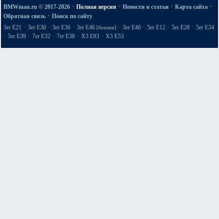
·
·
·
·
BMWman.ru © 2017-2026
Полная версия
Новости и статьи
Карта сайта
·
Обратная связь
Поиск по сайту
·
·
·
·
·
·
·
3er E21
3er E30
3er E36
3er E46
3er E46
5er E12
5er E28
5er E34
[бензин]
·
·
·
·
·
·
5er E39
7er E32
7er E38
X3 E83
X5 E53