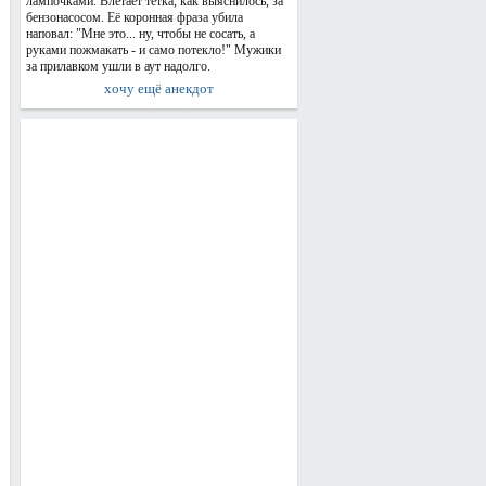
лампочками. Влетает тётка, как выяснилось, за
бензонасосом. Её коронная фраза убила
наповал: "Мне это... ну, чтобы не сосать, а
руками пожмакать - и само потекло!" Мужики
за прилавком ушли в аут надолго.
хочу ещё анекдот