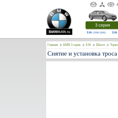
3 серия
E46
E46
(1998-2006)
Главная
БМВ 3 серия
E36
Шасси
Тормо
Снятие и установка троса