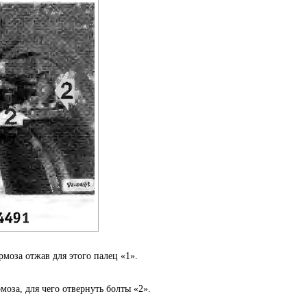
моза отжав для этого палец «1».
моза, для чего отвернуть болты «2».