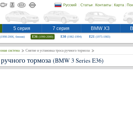
|
|
|
|
Русский
Статьи
Контакты
Карта
Пои
5 серия
7 серия
BMW X3
E36
E30
E21
(1998-2006, бензин)
(1990-2000)
(1982-1994)
(1975-1983)
зная система
Снятие и установка троса ручного тормоза
 ручного тормоза
(BMW 3 Series E36)