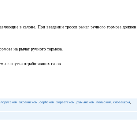
равляющие в салоне. При введении тросов рычаг ручного тормоза должен
ормоза на рычаг ручного тормоза.
емы выпуска отработавших газов.
елорусском
,
украинском
,
сербском
,
хорватском
,
румынском
,
польском
,
словацком
,