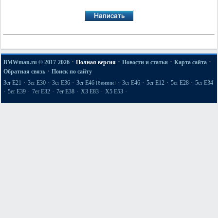
·
·
·
·
BMWman.ru © 2017-2026
Полная версия
Новости и статьи
Карта сайта
·
Обратная связь
Поиск по сайту
·
·
·
·
·
·
·
3er E21
3er E30
3er E36
3er E46
3er E46
5er E12
5er E28
5er E34
[бензин]
·
·
·
·
·
·
5er E39
7er E32
7er E38
X3 E83
X5 E53