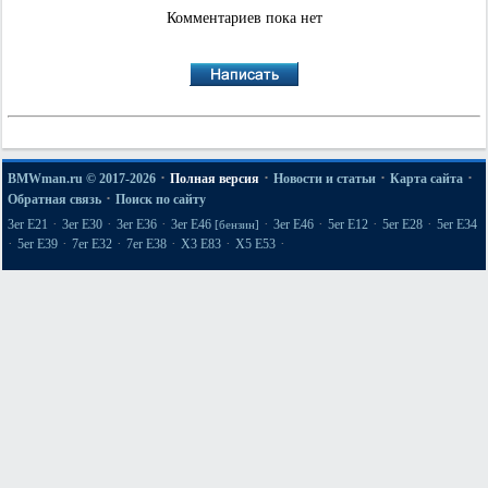
Комментариев пока нет
·
·
·
·
BMWman.ru © 2017-2026
Полная версия
Новости и статьи
Карта сайта
·
Обратная связь
Поиск по сайту
·
·
·
·
·
·
·
3er E21
3er E30
3er E36
3er E46
3er E46
5er E12
5er E28
5er E34
[бензин]
·
·
·
·
·
·
5er E39
7er E32
7er E38
X3 E83
X5 E53