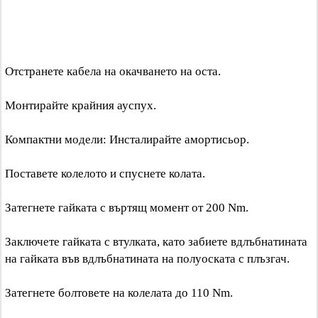
Отстранете кабела на окачването на оста.
Монтирайте крайния ауспух.
Компактни модели: Инсталирайте амортисьор.
Поставете колелото и спуснете колата.
Затегнете гайката с въртящ момент от 200 Nm.
Заключете гайката с втулката, като забиете вдлъбнатината
на гайката във вдлъбнатината на полуоската с плъзгач.
Затегнете болтовете на колелата до 110 Nm.