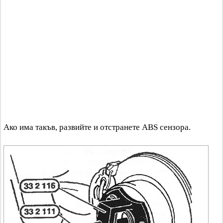
Ако има такъв, развийте и отстранете ABS сензора.