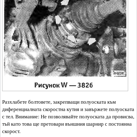
Разхлабете болтовете, закрепващи полуоската към
диференциалната скоростна кутия и завържете полуоската
с тел. Внимание: Не позволявайте полуоската да провисва,
тъй като това ще претовари външния шарнир с постоянна
скорост.