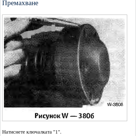
Премахване
Натиснете ключалката "1".