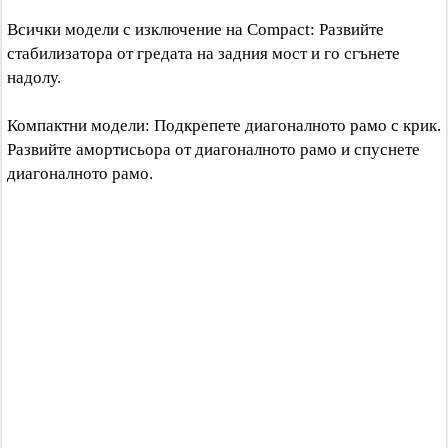
Всички модели с изключение на Compact: Развийте
стабилизатора от гредата на задния мост и го сгънете
надолу.
Компактни модели: Подкрепете диагоналното рамо с крик.
Развийте амортисьора от диагоналното рамо и спуснете
диагоналното рамо.