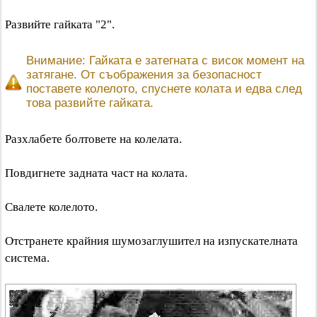
Развийте гайката "2".
Внимание: Гайката е затегната с висок момент на
затягане. От съображения за безопасност
поставете колелото, спуснете колата и едва след
това развийте гайката.
Разхлабете болтовете на колелата.
Повдигнете задната част на колата.
Свалете колелото.
Отстранете крайния шумозаглушител на изпускателната
система.