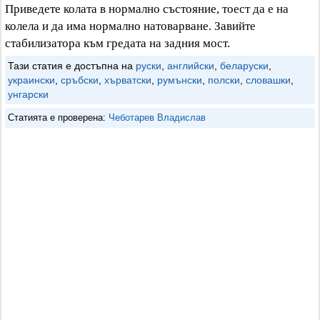
Приведете колата в нормално състояние, тоест да е на
колела и да има нормално натоварване. Завийте
стабилизатора към гредата на задния мост.
Тази статия е достъпна на
руски
,
английски
,
беларуски
,
украински
,
сръбски
,
хърватски
,
румънски
,
полски
,
словашки
,
унгарски
Статията е проверена:
Чеботарев Владислав