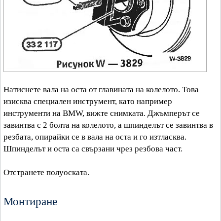
Натиснете вала на оста от главината на колелото. Това
изисква специален инструмент, като например
инструменти на BMW, вижте снимката. Джъмперът се
завинтва с 2 болта на колелото, а шпинделът се завинтва в
резбата, опирайки се в вала на оста и го изтласква.
Шпинделът и оста са свързани чрез резбова част.
Отстранете полуоската.
Монтиране