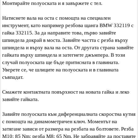
Монтирайте полуоската и я завържете с тел.
Натиснете вала на оста с помощта на специален
инструмент, като например резбова щанга BMW 332119 с
гайка 332115. За да направите това, първо завийте
шпиндела докрай в моста. Завийте частта с резба върху
шпиндела и върху вала на оста. От другата страна завийте
гайката върху шпиндела и затегнете джъмпера. В този
случай полуоската ще бъде притисната в главината.
Уверете се, че шлиците на полуоската и в главината
съвпадат.
Смажете контактната повърхност на новата гайка и леко
завийте гайката.
Завийте полуоската към диференциалната скоростна кутия
с помощта на динамометричен ключ. Моментът на
затягане зависи от размера на резбата на болтовете. Резба
M10: 85 Nm; резба M8: 65 Nm. Не забравяйте да поставите