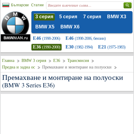
Български
Статии
3 серия
5 серия
7 серия
BMW X3
BMW X5
BMW X6
E46
E46
(1998-2006)
(1998-2006, бензин)
E36
E30
E21
(1990-2000)
(1982-1994)
(1975-1983)
Главна
BMW 3 серия
E36
Трансмисия
Предна и задна ос
Премахване и монтиране на полуоски
Премахване и монтиране на полуоски
(BMW 3 Series E36)