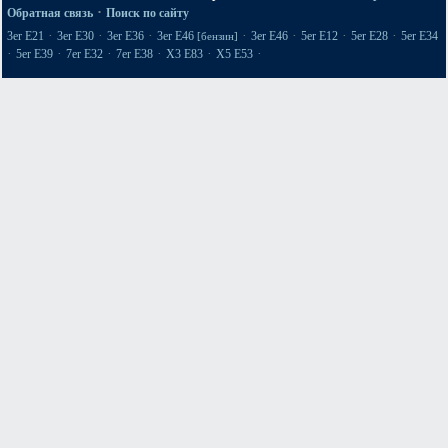
·
Обратная связь
Поиск по сайту
·
·
·
·
·
·
·
3er E21
3er E30
3er E36
3er E46
3er E46
5er E12
5er E28
5er E34
[бензин]
·
·
·
·
·
·
5er E39
7er E32
7er E38
X3 E83
X5 E53