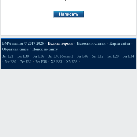
·
·
·
·
BMWman.ru © 2017-2026
Полная версия
Новости и статьи
Карта сайта
·
Обратная связь
Поиск по сайту
·
·
·
·
·
·
·
3er E21
3er E30
3er E36
3er E46
3er E46
5er E12
5er E28
5er E34
[бензин]
·
·
·
·
·
·
5er E39
7er E32
7er E38
X3 E83
X5 E53