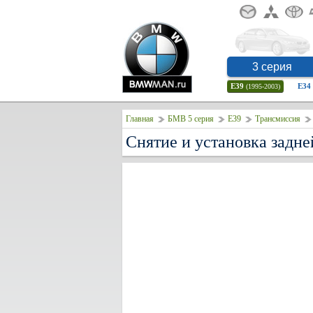
3 серия
E39
E34
(1995-2003)
Главная
БМВ 5 серия
E39
Трансмиссия
Снятие и установка задн