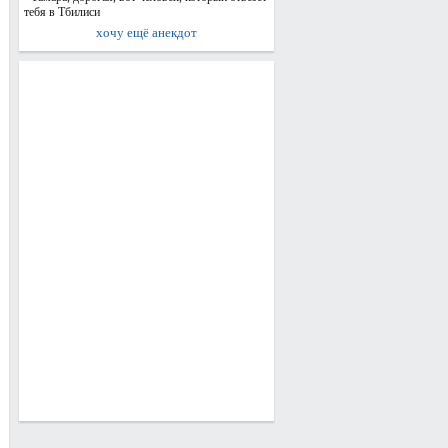
тебя в Тбилиси
хочу ещё анекдот