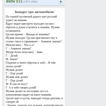
BMW E12
(1972-1981)
Анекдот про автомобили:
По горной грузинской дороге едет русский
турист на машине.
Вдруг видит навстречу выходит грузин с
обрезом в руках и целится в машину. Мужик
остановился.
Грузин кричит: - Вихади из машины!
Мужик выходит. Грузин приставляет ему к
голове ствол и спрашивает: - Ананизм знаешь?
М(испугано): - Что-о-о?
Г: - Ананизм знаешь?
М(еще более испугано): - Знаю
Г: - Делай
М: Зачем?
Г(кричит и тычет обрезом в лоб): - Я тэбе
сказал дэлай!
Мужик делает.
Г: - Еще дэлай
Мужик еще делает.
Г: - Еще дэлай
М: Я уже не могу!
Г: А я тибе гаварю дэлай!
Мужик делает из последних сил и в
изнеможении падает на капот машины.
Грузит идет в кусты, выводит оттуда девушку и
говорит ей:
- Тамара, дорогая, вот человек, который отвезет