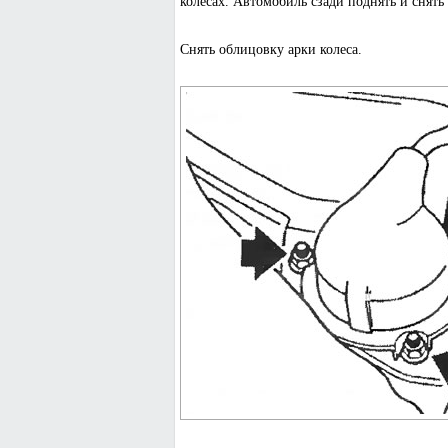
колесах. Автомобиль сзади поднять и снять 
Снять облицовку арки колеса.