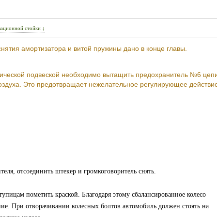
зационной стойки ↓
нятия амортизатора и витой пружины дано в конце главы.
тической подвеской необходимо вытащить предохранитель №6 цеп
оздуха. Это предотвращает нежелательное регулирующее действи
теля, отсоединить штекер и громкоговоритель снять.
упицам пометить краской. Благодаря этому сбалансированное колесо
ие. При отворачивании колесных болтов автомобиль должен стоять на