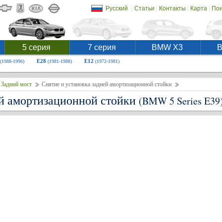
|
|
|
|
Русский
Статьи
Контакты
Карта
Пои
5 серия
7 серия
BMW X3
E28
E12
(1988-1996)
(1981-1988)
(1972-1981)
Задний мост
Снятие и установка задней амортизационной стойки
ей амортизационной стойки
(BMW 5 Series E39