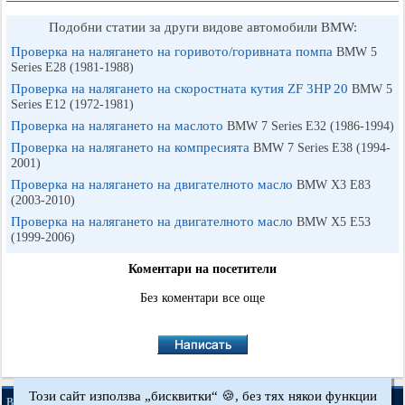
Подобни статии за други видове автомобили BMW:
Проверка на налягането на горивото/горивната помпа
BMW 5
Series E28 (1981-1988)
Проверка на налягането на скоростната кутия ZF 3HP 20
BMW 5
Series E12 (1972-1981)
Проверка на налягането на маслото
BMW 7 Series E32 (1986-1994)
Проверка на налягането на компресията
BMW 7 Series E38 (1994-
2001)
Проверка на налягането на двигателното масло
BMW X3 Е83
(2003-2010)
Проверка на налягането на двигателното масло
BMW X5 E53
(1999-2006)
Коментари на посетители
Без коментари все още
Този сайт използва „бисквитки“ 🍪, без тях някои функции
·
·
·
BMWman.ru © 2017-2026
Пълна версия
Новини и статии
Карта на сайта