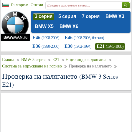
Български
Статии
3 серия
5 серия
7 серия
BMW X3
BMW X5
BMW X6
E46
E46
(1998-2006)
(1998-2006, бензин)
E36
E30
E21
(1990-2000)
(1982-1994)
(1975-1983)
Главна
BMW 3 серия
E21
6-цилиндров двигател
Система за впръскване на гориво
Проверка на налягането
Проверка на налягането
(BMW 3 Series
E21)