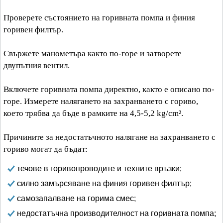
Проверете състоянието на горивната помпа и финия
горивен филтър.
Свържете манометъра както по-горе и затворете
двупътния вентил.
Включете горивната помпа директно, както е описано по-
горе. Измерете налягането на захранването с гориво,
което трябва да бъде в рамките на 4,5-5,2 kg/cm².
Причините за недостатъчното налягане на захранването с
гориво могат да бъдат:
течове в горивопроводите и техните връзки;
силно замърсяване на финия горивен филтър;
самозапалване на горима смес;
недостатъчна производителност на горивната помпа;