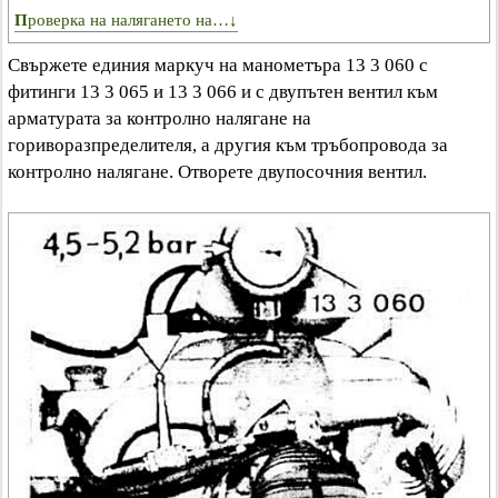
Проверка на налягането на…↓
Свържете единия маркуч на манометъра 13 3 060 с
фитинги 13 3 065 и 13 3 066 и с двупътен вентил към
арматурата за контролно налягане на
гориворазпределителя, а другия към тръбопровода за
контролно налягане. Отворете двупосочния вентил.