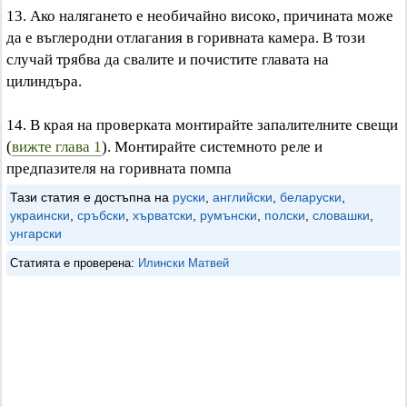
13. Ако налягането е необичайно високо, причината може
да е въглеродни отлагания в горивната камера. В този
случай трябва да свалите и почистите главата на
цилиндъра.
14. В края на проверката монтирайте запалителните свещи
(
вижте глава 1
). Монтирайте системното реле и
предпазителя на горивната помпа
Тази статия е достъпна на
руски
,
английски
,
беларуски
,
украински
,
сръбски
,
хърватски
,
румънски
,
полски
,
словашки
,
унгарски
Статията е проверена:
Илински Матвей