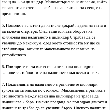
свещ на 1-ви цилиндър. Манометърът за компресия, който
се завинтва в отвора с резба на запалителната свещ, е по-
предпочитан.
5. Помолете асистент да натисне докрай педала на газта и
да включи стартера. След един или два оборота на
коляновия вал налягането в цилиндър 8 трябва да се
увеличи до максимум, след което стойността му ще се
стабилизира. Запишете максималното показание на
устройството.
6. Повторете теста във всички останали цилиндри и
запишете стойностите на налягането във всеки от тях.
7. Показанията на налягането в различните цилиндри
трябва да са близки по стойност. Максималната разлика в
стойностите между всеки два цилиндъра не трябва да
надвишава 2 бара. Имайте предвид, че при здрав двигател
налягането трябва да се увеличи бързо. Ниското налягане