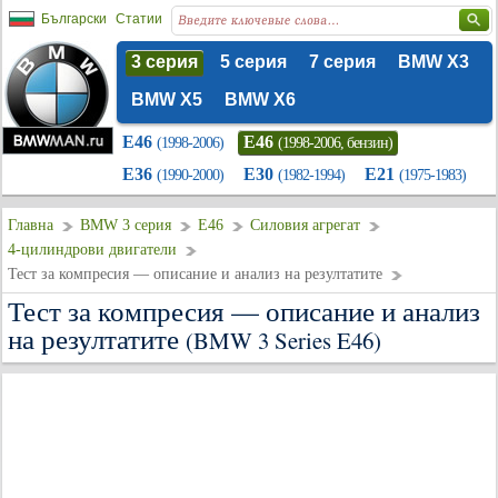
Български
Статии
3 серия
5 серия
7 серия
BMW X3
BMW X5
BMW X6
E46
E46
(1998-2006)
(1998-2006, бензин)
E36
E30
E21
(1990-2000)
(1982-1994)
(1975-1983)
Главна
BMW 3 серия
E46
Силовия агрегат
4-цилиндрови двигатели
Тест за компресия — описание и анализ на резултатите
Тест за компресия — описание и анализ
на резултатите
(BMW 3 Series E46)