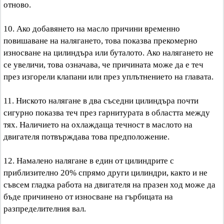
отново.
10. Ако добавянето на масло причини временно
повишаване на налягането, това показва прекомерно
износване на цилиндъра или буталото. Ако налягането не
се увеличи, това означава, че причината може да е теч
през изгорели клапани или през уплътнението на главата.
11. Ниското налягане в два съседни цилиндъра почти
сигурно показва теч през гарнитурата в областта между
тях. Наличието на охлаждаща течност в маслото на
двигателя потвърждава това предположение.
12. Намалено налягане в един от цилиндрите с
приблизително 20% спрямо други цилиндри, както и не
съвсем гладка работа на двигателя на празен ход може да
бъде причинено от износване на гърбицата на
разпределителния вал.