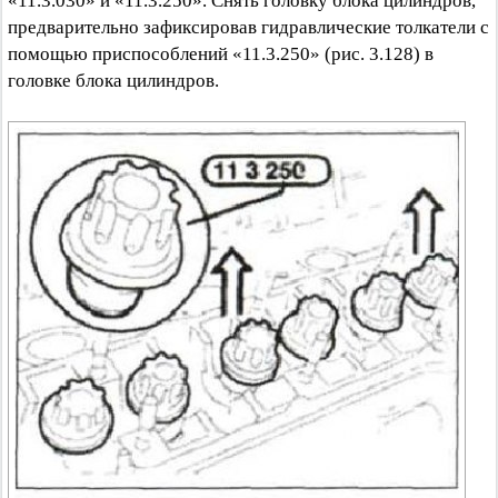
«11.3.030» и «11.3.250». Снять головку блока цилиндров,
предварительно зафиксировав гидравлические толкатели с
помощью приспособлений «11.3.250» (рис. 3.128) в
головке блока цилиндров.