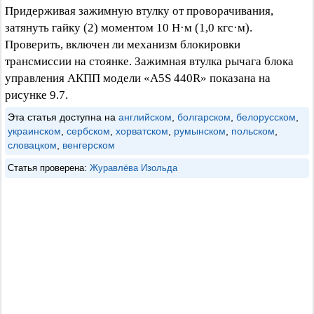
Придерживая зажимную втулку от проворачивания,
затянуть гайку (2) моментом 10 Н·м (1,0 кгс·м).
Проверить, включен ли механизм блокировки
трансмиссии на стоянке. Зажимная втулка рычага блока
управления АКПП модели «A5S 440R» показана на
рисунке 9.7.
Эта статья доступна на
английском
,
болгарском
,
белорусском
,
украинском
,
сербском
,
хорватском
,
румынском
,
польском
,
словацком
,
венгерском
Статья проверена:
Журавлёва Изольда