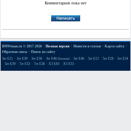
Комментариев пока нет
·
·
·
·
BMWman.ru © 2017-2026
Полная версия
Новости и статьи
Карта сайта
·
Обратная связь
Поиск по сайту
·
·
·
·
·
·
·
3er E21
3er E30
3er E36
3er E46
3er E46
5er E12
5er E28
5er E34
[бензин]
·
·
·
·
·
·
5er E39
7er E32
7er E38
X3 E83
X5 E53