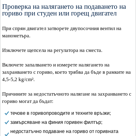
Проверка на налягането на подаването на
гориво при студен или горещ двигател
При спрян двигател затворете двупосочния вентил на
манометъра.
Изключете щепсела на регулатора на сместа.
Включете запалването и измерете налягането на
захранването с гориво, което трябва да бъде в рамките на
4,5-5,2 kg/cm².
Причините за недостатъчното налягане на захранването с
гориво могат да бъдат:
течове в горивопроводите и техните връзки;
замърсяване на финия горивен филтър;
недостатъчно подаване на гориво от горивната