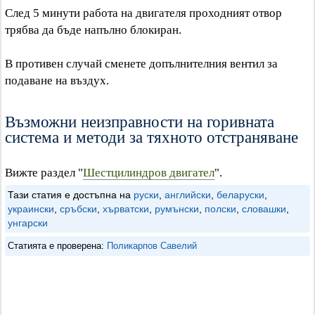
След 5 минути работа на двигателя проходният отвор
трябва да бъде напълно блокиран.
В противен случай сменете допълнителния вентил за
подаване на въздух.
Възможни неизправности на горивната
система и методи за тяхното отстраняване
Вижте раздел "
Шестцилиндров двигател
".
Тази статия е достъпна на
руски
,
английски
,
беларуски
,
украински
,
сръбски
,
хърватски
,
румънски
,
полски
,
словашки
,
унгарски
Статията е проверена:
Поликарпов Савелий