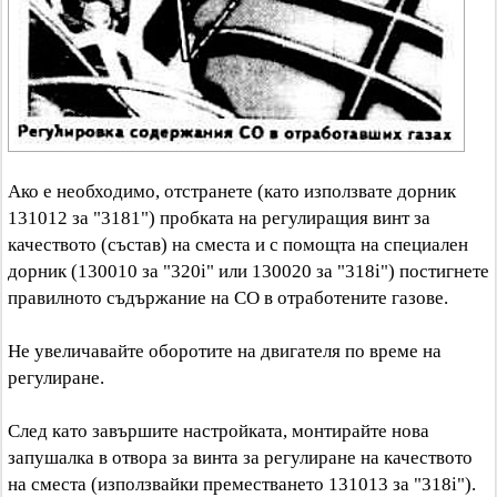
Ако е необходимо, отстранете (като използвате дорник
131012 за "3181") пробката на регулиращия винт за
качеството (състав) на сместа и с помощта на специален
дорник (130010 за "320i" или 130020 за "318i") постигнете
правилното съдържание на CO в отработените газове.
Не увеличавайте оборотите на двигателя по време на
регулиране.
След като завършите настройката, монтирайте нова
запушалка в отвора за винта за регулиране на качеството
на сместа (използвайки преместването 131013 за "318i").