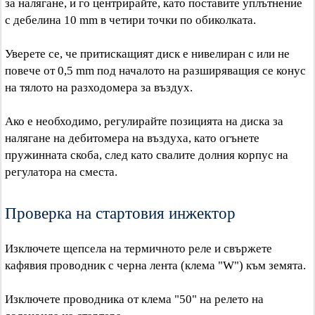
за налягане, и го центрирайте, като поставите уплътнение
с дебелина 10 mm в четири точки по обиколката.
Уверете се, че притискащият диск е нивелиран с или не
повече от 0,5 mm под началото на разширяващия се конус
на тялото на разходомера за въздух.
Ако е необходимо, регулирайте позицията на диска за
налягане на дебитомера на въздуха, като огънете
пружинната скоба, след като свалите долния корпус на
регулатора на сместа.
Проверка на стартовия инжектор
Изключете щепсела на термичното реле и свържете
кафявия проводник с черна лента (клема "W") към земята.
Изключете проводника от клема "50" на релето на