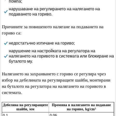
помпа;
нарушаване на регулирането на налягането на
подаването на гориво.
Причините за повишеното налягане на подаването на
гориво са:
недостатъчно изтичане на гориво;
нарушение на настройката на регулатора на
налягането на горивото в системата или блокиране на
буталото му.
Налягането на захранването с гориво се регулира чрез
избор на дебелината на регулиращите шайби, монтирани
на буталото на регулатора на налягането на горивото в
системата.
Дебелина на регулиращите
Промяна в налягането на подаване
шайби, мм
на гориво, kg/cm²
0,1
0,06