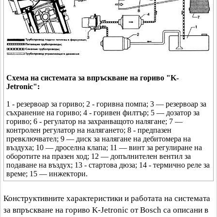
Схема на системата за впръскване на гориво "K-
Jetronic":
1 - резервоар за гориво; 2 - горивна помпа; 3 — резервоар за
съхранение на гориво; 4 - горивен филтър; 5 — дозатор за
гориво; 6 - регулатор на захранващото налягане; 7 —
контролен регулатор на налягането; 8 - предпазен
превключвател; 9 — диск за налягане на дебитомера на
въздуха; 10 — дроселна клапа; 11 — винт за регулиране на
оборотите на празен ход; 12 — допълнителен вентил за
подаване на въздух; 13 - стартова дюза; 14 - термично реле за
време; 15 — инжектори.
Конструктивните характеристики и работата на системата
за впръскване на гориво K-Jetronic от Bosch са описани в