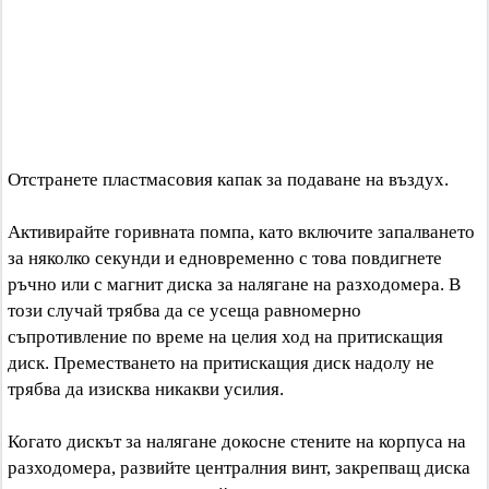
Отстранете пластмасовия капак за подаване на въздух.
Активирайте горивната помпа, като включите запалването
за няколко секунди и едновременно с това повдигнете
ръчно или с магнит диска за налягане на разходомера. В
този случай трябва да се усеща равномерно
съпротивление по време на целия ход на притискащия
диск. Преместването на притискащия диск надолу не
трябва да изисква никакви усилия.
Когато дискът за налягане докосне стените на корпуса на
разходомера, развийте централния винт, закрепващ диска