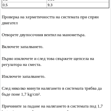
0,5
9,3
Проверка на херметичността на системата при спрян
двигател
Отворете двупосочния вентил на манометъра.
Включете запалването.
Първо изключете и след това свържете щепсела на
регулатора на сместа.
Изключете запалването.
След няколко минути налягането в системата трябва да
бъде поне 1,7 kg/cm².
Причините за падане на налягането в системата под 1,7