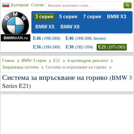
Български
Статии
3 серия
5 серия
7 серия
BMW X3
BMW X5
BMW X6
E46
E46
(1998-2006)
(1998-2006, бензин)
E36
E30
E21
(1990-2000)
(1982-1994)
(1975-1983)
Главна
BMW 3 серия
E21
4-цилиндров двигател
Захранваща система
Система за впръскване на гориво
Система за впръскване на гориво
(BMW 3
Series E21)