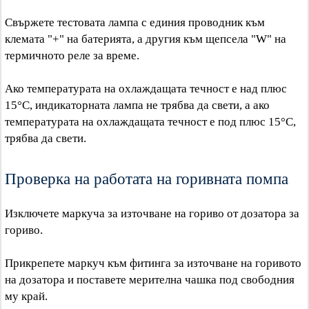
Свържете тестовата лампа с единия проводник към
клемата "+" на батерията, а другия към щепсела "W" на
термичното реле за време.
Ако температурата на охлаждащата течност е над плюс
15°C, индикаторната лампа не трябва да свети, а ако
температурата на охлаждащата течност е под плюс 15°C,
трябва да свети.
Проверка на работата на горивната помпа
Изключете маркуча за източване на гориво от дозатора за
гориво.
Прикрепете маркуч към фитинга за източване на горивото
на дозатора и поставете мерителна чашка под свободния
му край.