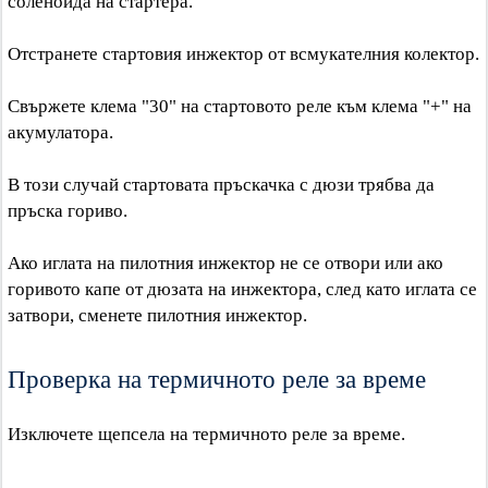
соленоида на стартера.
Отстранете стартовия инжектор от всмукателния колектор.
Свържете клема "30" на стартовото реле към клема "+" на
акумулатора.
В този случай стартовата пръскачка с дюзи трябва да
пръска гориво.
Ако иглата на пилотния инжектор не се отвори или ако
горивото капе от дюзата на инжектора, след като иглата се
затвори, сменете пилотния инжектор.
Проверка на термичното реле за време
Изключете щепсела на термичното реле за време.