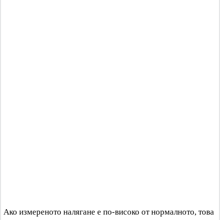
Ако измереното налягане е по-високо от нормалното, това