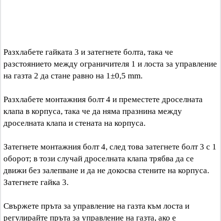
Разхлабете гайката 3 и затегнете болта, така че
разстоянието между ограничителя 1 и лоста за управление
на газта 2 да стане равно на 1±0,5 mm.
Разхлабете монтажния болт 4 и преместете дроселната
клапа в корпуса, така че да няма празнина между
дроселната клапа и стената на корпуса.
Затегнете монтажния болт 4, след това затегнете болт 3 с 1
оборот; в този случай дроселната клапа трябва да се
движи без залепване и да не докосва стените на корпуса.
Затегнете гайка 3.
Свържете пръта за управление на газта към лоста и
регулирайте пръта за управление на газта, ако е