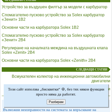
Устройство за въздушен филтър за модели с карбуратор
Спомагателно пусково устройство за Solex карбуратор
«Зенит» 1B2
Основни части на карбуратора Solex 1B2
Спомагателно пусково устройство за Solex карбуратор
«Зенит» 2B4
Регулиране на началната междина на въздушната клапа
Solex «Zenit» 2B4
Основни части на карбуратора Solex «Zenith» 2B4
СЛЕДВАЩИ СТАТИИ
Всмукателен колектор на инжекционни автомобилни
двигатели
Въздушен филтър за инжекционни автомобили
Този сайт използва „бисквитки“ 🍪, без тях някои функции
просто няма да работят.
Разбирам
Подобни статии за други видове автомобили BMW:
Възможни неизправности на системата за впръскване на