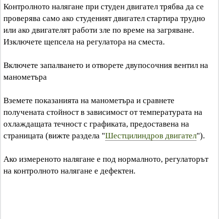
Контролното налягане при студен двигател трябва да се
проверява само ако студеният двигател стартира трудно
или ако двигателят работи зле по време на загряване.
Изключете щепсела на регулатора на сместа.
Включете запалването и отворете двупосочния вентил на
манометъра
Вземете показанията на манометъра и сравнете
получената стойност в зависимост от температурата на
охлаждащата течност с графиката, предоставена на
страницата (вижте раздела "
Шестцилиндров двигател
").
Ако измереното налягане е под нормалното, регулаторът
на контролното налягане е дефектен.