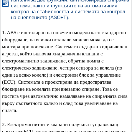
система, както и функциите на автоматичния
контрол на стабилността и системата за контрол
на сцеплението (ASC+T).
1. ABS е инсталиран на повечето модели като стандартно
оборудване, на всички останали модели може да се
монтира при поискване. Системата съдържа хидравличен
агрегат, който включва хидравлични клапани с
електромагнитно задвижване, обратна помпа с
електрическо задвижване, четири сензора за колела (по
един за всяко колело) и електронен блок за управление
(ECU). Системата е проектирана да предотвратява
блокиране на колелата при внезапно спиране. Това се
постига чрез автоматично намаляване на спирачната сила
върху съответното колело и след това увеличаване на
силата.
2. Електромагнитните клапани получават управляващ
сигнал от ECU, което от своя страна получава сигнали от