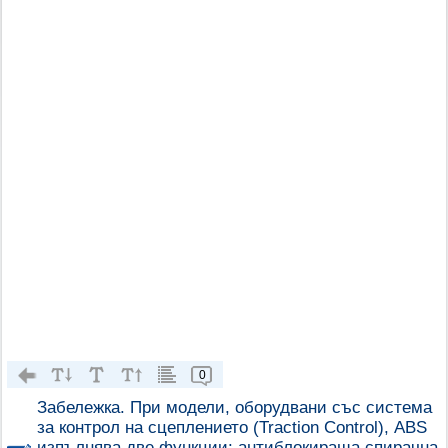
0
Забележка. При модели, оборудвани със система
за контрол на сцеплението (Traction Control), ABS
изпълнява две функции: антиблокираща спирачна