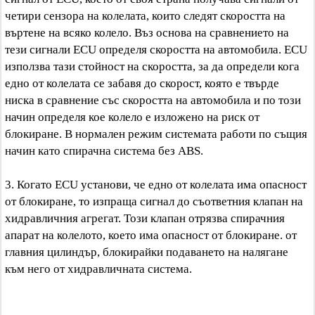
четири сензора на колелата, които следят скоростта на
въртене на всяко колело. Въз основа на сравнението на
тези сигнали ECU определя скоростта на автомобила. ECU
използва тази стойност на скоростта, за да определи кога
едно от колелата се забавя до скорост, която е твърде
ниска в сравнение със скоростта на автомобила и по този
начин определя кое колело е изложено на риск от
блокиране. В нормален режим системата работи по същия
начин като спирачна система без ABS.
3. Когато ECU установи, че едно от колелата има опасност
от блокиране, то изпраща сигнал до съответния клапан на
хидравличния агрегат. Този клапан отрязва спирачния
апарат на колелото, което има опасност от блокиране. от
главния цилиндър, блокирайки подаването на налягане
към него от хидравличната система.