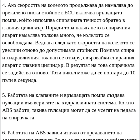
4. Ако скоростта на колелото продължава да намалява до
прекалено ниска стойност. ECU включва връщащата
помпа. който изпомпва спирачната течност обратно в
главния цилиндър. Поради това налягането в спирачния
апарат намалява толкова много, че колелото се
освобождава. Веднага след като скоростта на колелото се
увеличи отново до допустимата стойност. Помпата спира
и хидравличният клапан се отваря, свързвайки спирачния
апарат с главния цилиндър. В резултат на това спирачката
се задейства отново. Този цикъл може да се повтаря до 10
пъти в секунда.
5. Работата на клапаните и връщащата помпа създава
пулсации във веригите на хидравличната система. Когато
ABS работи, такива пулсации могат да се усетят на педала
на спирачката.
6. Работата на ABS зависи изцяло от предаването на