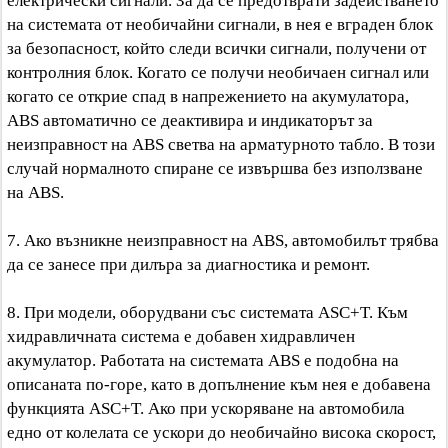
електрически сигнали. За да се предотврати задействането
на системата от необичайни сигнали, в нея е вграден блок
за безопасност, който следи всички сигнали, получени от
контролния блок. Когато се получи необичаен сигнал или
когато се открие спад в напрежението на акумулатора,
ABS автоматично се деактивира и индикаторът за
неизправност на ABS светва на арматурното табло. В този
случай нормалното спиране се извършва без използване
на ABS.
7. Ако възникне неизправност на ABS, автомобилът трябва
да се занесе при дилъра за диагностика и ремонт.
8. При модели, оборудвани със системата ASC+T. Към
хидравличната система е добавен хидравличен
акумулатор. Работата на системата ABS е подобна на
описаната по-горе, като в допълнение към нея е добавена
функцията ASC+T. Ако при ускоряване на автомобила
едно от колелата се ускори до необичайно висока скорост,