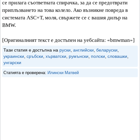
се прилага съответната спирачка, за да се предотврати
приплъзването на това колело. Ако възникне повреда в
системата ASC+T, моля, свържете се с вашия дилър на
BMW.
[Оригиналният текст е достъпен на уебсайта: «bmwman»]
Тази статия е достъпна на
руски
,
английски
,
беларуски
,
украински
,
сръбски
,
хърватски
,
румънски
,
полски
,
словашки
,
унгарски
Статията е проверена:
Илински Матвей