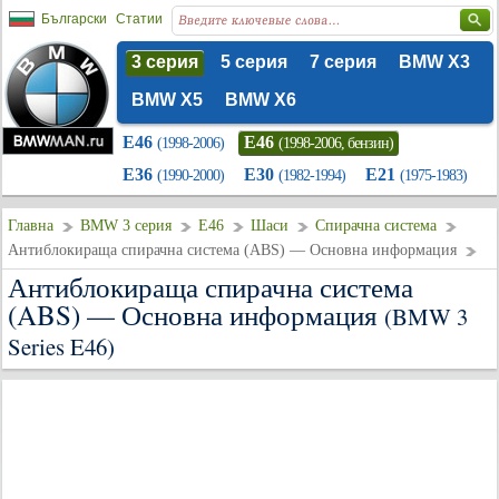
Български
Статии
3 серия
5 серия
7 серия
BMW X3
BMW X5
BMW X6
E46
E46
(1998-2006)
(1998-2006, бензин)
E36
E30
E21
(1990-2000)
(1982-1994)
(1975-1983)
Главна
BMW 3 серия
E46
Шаси
Спирачна система
Антиблокираща спирачна система (ABS) — Основна информация
Антиблокираща спирачна система
(ABS) — Основна информация
(BMW 3
Series E46)