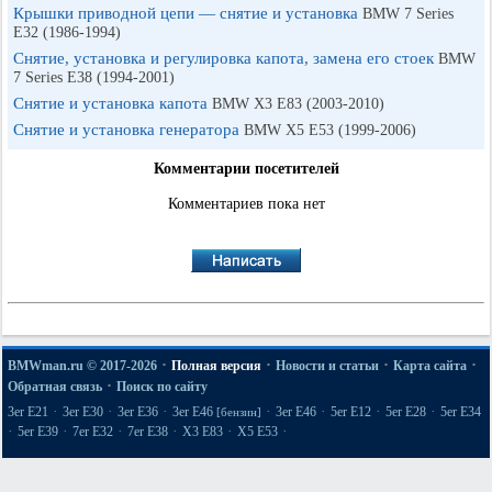
Крышки приводной цепи — снятие и установка
BMW 7 Series
E32 (1986-1994)
Снятие, установка и регулировка капота, замена его стоек
BMW
7 Series E38 (1994-2001)
Снятие и установка капота
BMW X3 E83 (2003-2010)
Снятие и установка генератора
BMW X5 E53 (1999-2006)
Комментарии посетителей
Комментариев пока нет
·
·
·
·
BMWman.ru © 2017-2026
Полная версия
Новости и статьи
Карта сайта
·
Обратная связь
Поиск по сайту
·
·
·
·
·
·
·
3er E21
3er E30
3er E36
3er E46
3er E46
5er E12
5er E28
5er E34
[бензин]
·
·
·
·
·
·
5er E39
7er E32
7er E38
X3 E83
X5 E53