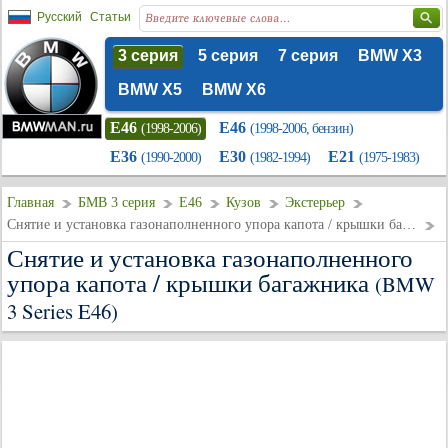
Русский
Статьи
3 серия
5 серия
7 серия
BMW X3
BMW X5
BMW X6
E46
E46
(1998-2006)
(1998-2006, бензин)
E36
E30
E21
(1990-2000)
(1982-1994)
(1975-1983)
Главная
БМВ 3 серия
E46
Кузов
Экстерьер
Снятие и установка газонаполненного упора капота / крышки багажника
Снятие и установка газонаполненного
упора капота / крышки багажника
(BMW
3 Series E46)