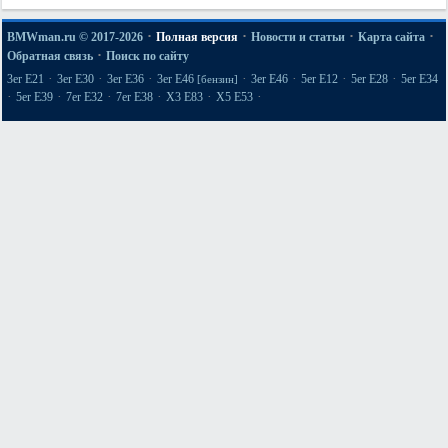
·
·
·
·
BMWman.ru © 2017-2026
Полная версия
Новости и статьи
Карта сайта
·
Обратная связь
Поиск по сайту
·
·
·
·
·
·
·
3er E21
3er E30
3er E36
3er E46
3er E46
5er E12
5er E28
5er E34
[бензин]
·
·
·
·
·
·
5er E39
7er E32
7er E38
X3 E83
X5 E53