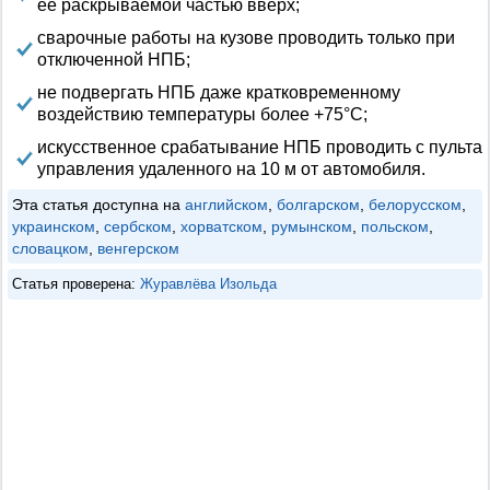
ее раскрываемой частью вверх;
сварочные работы на кузове проводить только при
отключенной НПБ;
не подвергать НПБ даже кратковременному
воздействию температуры более +75°C;
искусственное срабатывание НПБ проводить с пульта
управления удаленного на 10 м от автомобиля.
Эта статья доступна на
английском
,
болгарском
,
белорусском
,
украинском
,
сербском
,
хорватском
,
румынском
,
польском
,
словацком
,
венгерском
Статья проверена:
Журавлёва Изольда