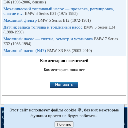
E46 (1998-2006, бензин)
Механический топливный насос — проверка, регулировка,
снятие и…
BMW 3 Series E21 (1975-1983)
Масляный фильтр
BMW 5 Series E12 (1972-1981)
Датчик запаса топлива и топливный насос
BMW 5 Series E34
(1988-1996)
Масляный насос — снятие, осмотр и установка
BMW 7 Series
E32 (1986-1994)
Масляный насос (N47)
BMW X3 E83 (2003-2010)
Комментарии посетителей
Комментариев пока нет
Этот сайт использует файлы cookie 🍪, без них некоторые
·
·
·
·
BMWman.ru © 2017-2026
Полная версия
Новости и статьи
Карта сайта
функции просто не будут работать.
·
Обратная связь
Поиск по сайту
·
·
·
·
·
·
·
3er E21
3er E30
3er E36
3er E46
3er E46
5er E12
5er E28
5er E34
Понятно
[бензин]