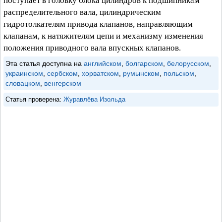
поступает в головку блока цилиндров к подшипникам
распределительного вала, цилиндрическим
гидротолкателям привода клапанов, направляющим
клапанам, к натяжителям цепи и механизму изменения
положения приводного вала впускных клапанов.
Эта статья доступна на
английском
,
болгарском
,
белорусском
,
украинском
,
сербском
,
хорватском
,
румынском
,
польском
,
словацком
,
венгерском
Статья проверена:
Журавлёва Изольда