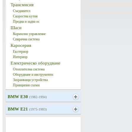
Трансмисия
Съединител
Скоростна кутия
Предна и задна ос
Шаси
Кормилно управление
Спирачна система
Каросерия
Екстериор
Интериор
Електрическо оборудване
Отоплителна система
Оборудване и инструменти
Захранващи устройства
Принципни схеми
BMW E30
(1982-1994)
BMW E21
(1975-1983)