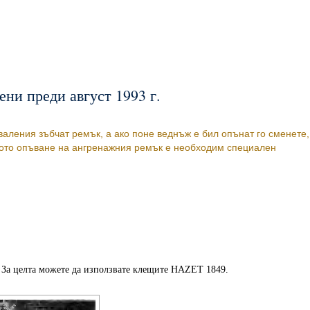
ени преди август 1993 г.
аления зъбчат ремък, а ако поне веднъж е бил опънат го сменете,
ното опъване на ангренажния ремък е необходим специален
 За целта можете да използвате клещите HAZET 1849.