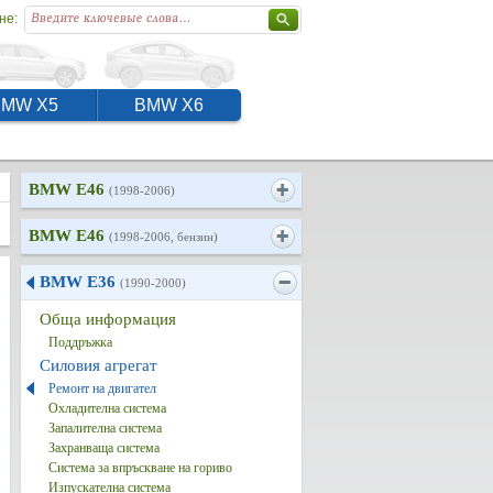
не:
BMW X5
BMW X6
BMW E46
(1998-2006)
BMW E46
(1998-2006, бензин)
BMW E36
(1990-2000)
Обща информация
Поддръжка
Силовия агрегат
Ремонт на двигател
Охладителна система
Запалителна система
Захранваща система
Система за впръскване на гориво
Изпускателна система