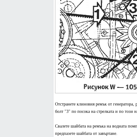
Отстранете клиновия ремък от генератора, р
болт "3" по посока на стрелката и по този
Свалете шайбата на ремъка на водната пом
предпазете шайбата от завъртане.