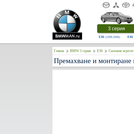
3 серия
E46
E46
(1998-2006)
Главна
BMW 3 серия
E36
Силовия агрегат
Премахване и монтиране