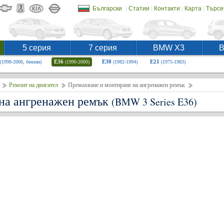
|
|
|
|
Български
Статии
Контакти
Карта
Търсе
5 серия
7 серия
BMW X3
E36
E30
E21
(1998-2006, бензин)
(1990-2000)
(1982-1994)
(1975-1983)
Ремонт на двигател
Премахване и монтиране на ангренажен ремък
 на ангренажен ремък
(BMW 3 Series E36)