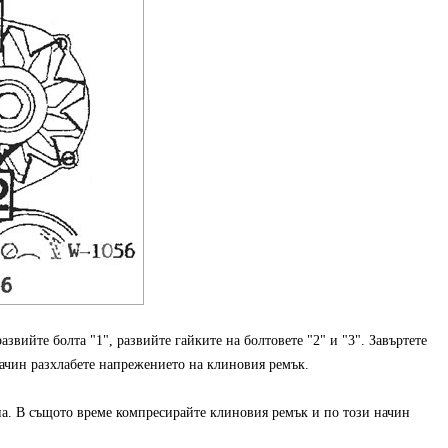
азвийте болта "1", развийте гайките на болтовете "2" и "3". Завъртете
 начин разхлабете напрежението на клиновия ремък.
па. В същото време компресирайте клиновия ремък и по този начин