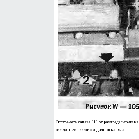
Отстранете капака "1" от разпределителя на 
повдигнете горния и долния ключал.