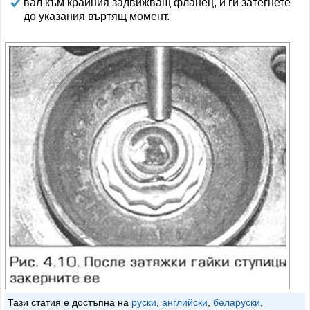
вал към крайния задвижващ фланец, и ги затегнете
до указания въртящ момент.
Тази статия е достъпна на
руски
,
английски
,
беларуски
,