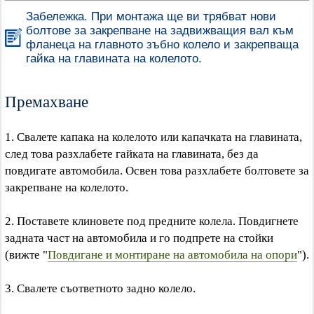
Забележка. При монтажа ще ви трябват нови
болтове за закрепване на задвижващия вал към
фланеца на главното зъбно колело и закрепваща
гайка на главината на колелото.
Премахване
1. Свалете капака на колелото или капачката на главината,
след това разхлабете гайката на главината, без да
повдигате автомобила. Освен това разхлабете болтовете за
закрепване на колелото.
2. Поставете клиновете под предните колела. Повдигнете
задната част на автомобила и го подпрете на стойки
(вижте "
Повдигане и монтиране на автомобила на опори
").
3. Свалете съответното задно колело.