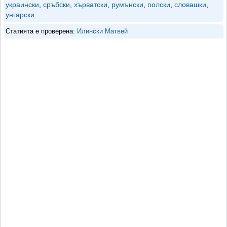
украински
,
сръбски
,
хърватски
,
румънски
,
полски
,
словашки
,
унгарски
Статията е проверена:
Илински Матвей