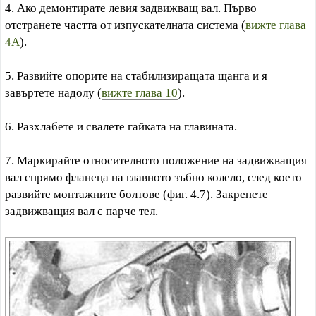
4. Ако демонтирате левия задвижващ вал. Първо
отстранете частта от изпускателната система (
вижте глава
4A
).
5. Развийте опорите на стабилизиращата щанга и я
завъртете надолу (
вижте глава 10
).
6. Разхлабете и свалете гайката на главината.
7. Маркирайте относителното положение на задвижващия
вал спрямо фланеца на главното зъбно колело, след което
развийте монтажните болтове (фиг. 4.7). Закрепете
задвижващия вал с парче тел.