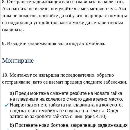
8. Отстранете задвижващия вал от главината на колелото.
Ако пантата не излезе, почукайте я с мек метален чук. Ако
това не помогне, опитайте да избутате шарнира с помощта
на подходящо устройство, което може да се завинти към
главината.
9. Извадете задвижващия вал изпод автомобила.
Монтиране
10. Монтажът се извършва последователно. обратно
отстраняване, като се вземат предвид следните забележки.
a) Преди монтажа смажете резбите на новата гайка
на главината на колелото с чисто двигателно масло.
Накрая затегнете гайката на главината на колелото,
след като автомобилът е спуснат на земята. След
затягане закрепете гайката с шиш (фиг. 4.10).
b) Поставете нови болтове, закрепващи задвижващия