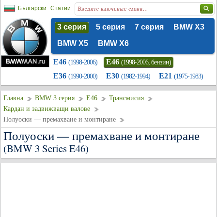
Български
Статии
3 серия
5 серия
7 серия
BMW X3
BMW X5
BMW X6
E46
E46
(1998-2006)
(1998-2006, бензин)
E36
E30
E21
(1990-2000)
(1982-1994)
(1975-1983)
Главна
BMW 3 серия
E46
Трансмисия
Кардан и задвижващи валове
Полуоски — премахване и монтиране
Полуоски — премахване и монтиране
(BMW 3 Series E46)