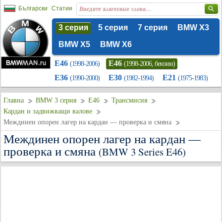
Български
Статии
3 серия
5 серия
7 серия
BMW X3
BMW X5
BMW X6
E46
E46
(1998-2006)
(1998-2006, бензин)
E36
E30
E21
(1990-2000)
(1982-1994)
(1975-1983)
Главна
BMW 3 серия
E46
Трансмисия
Кардан и задвижващи валове
Междинен опорен лагер на кардан — проверка и смяна
Междинен опорен лагер на кардан —
проверка и смяна
(BMW 3 Series E46)