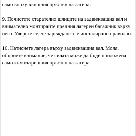
само върху външния пръстен на лагера.
9. Почистете старателно шлиците на задвижващия вал и
внимателно монтирайте предния лагерен багажник върху
него. Уверете се, че зареждането е инсталирано правилно.
10. Натиснете лагера върху задвижващия вал. Моля,
обърнете внимание, че силата може да бъде приложена
само към вътрешния пръстен на лагера.