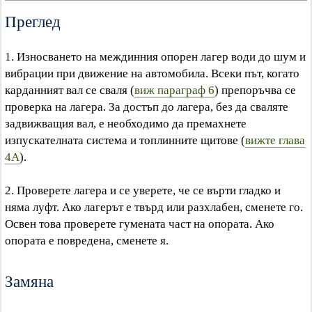
Преглед
1. Износването на междинния опорен лагер води до шум и
вибрации при движение на автомобила. Всеки път, когато
карданният вал се сваля (
виж параграф 6
) препоръчва се
проверка на лагера. За достъп до лагера, без да сваляте
задвижващия вал, е необходимо да премахнете
изпускателната система и топлинните щитове (
вижте глава
4A
).
2. Проверете лагера и се уверете, че се върти гладко и
няма луфт. Ако лагерът е твърд или разхлабен, сменете го.
Освен това проверете гумената част на опората. Ако
опората е повредена, сменете я.
Замяна