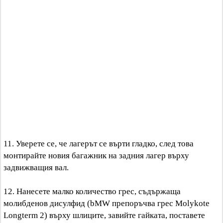
11. Уверете се, че лагерът се върти гладко, след това
монтирайте новия багажник на задния лагер върху
задвижващия вал.
12. Нанесете малко количество грес, съдържаща
молибденов дисулфид (bMW препоръчва грес Molykote
Longterm 2) върху шлиците, завийте гайката, поставете