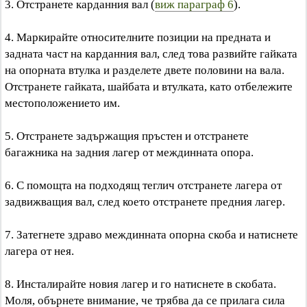
3. Отстранете карданния вал (
виж параграф 6
).
4. Маркирайте относителните позиции на предната и
задната част на карданния вал, след това развийте гайката
на опорната втулка и разделете двете половини на вала.
Отстранете гайката, шайбата и втулката, като отбележите
местоположението им.
5. Отстранете задържащия пръстен и отстранете
багажника на задния лагер от междинната опора.
6. С помощта на подходящ теглич отстранете лагера от
задвижващия вал, след което отстранете предния лагер.
7. Затегнете здраво междинната опорна скоба и натиснете
лагера от нея.
8. Инсталирайте новия лагер и го натиснете в скобата.
Моля, обърнете внимание, че трябва да се прилага сила