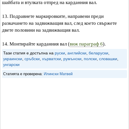
шайбата и втулката отпред на карданния вал.
13. Подравнете маркировките, направени преди
разкачането на задвижващия вал, след което свържете
двете половини на задвижващия вал.
14. Монтирайте карданния вал (
виж параграф 6
).
Тази статия е достъпна на
руски
,
английски
,
беларуски
,
украински
,
сръбски
,
хърватски
,
румънски
,
полски
,
словашки
,
унгарски
Статията е проверена:
Илински Матвей