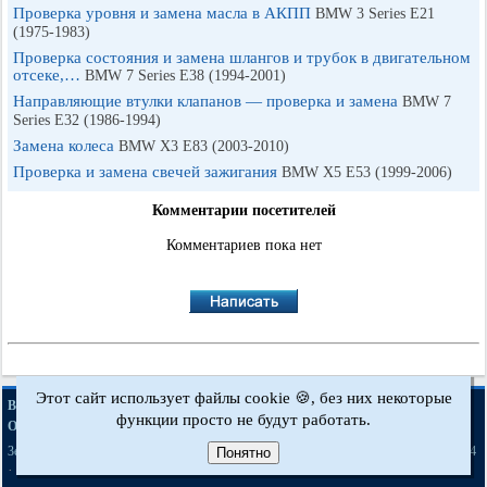
Проверка уровня и замена масла в АКПП
BMW 3 Series E21
(1975-1983)
Проверка состояния и замена шлангов и трубок в двигательном
отсеке,…
BMW 7 Series E38 (1994-2001)
Направляющие втулки клапанов — проверка и замена
BMW 7
Series E32 (1986-1994)
Замена колеса
BMW X3 E83 (2003-2010)
Проверка и замена свечей зажигания
BMW X5 E53 (1999-2006)
Комментарии посетителей
Комментариев пока нет
Этот сайт использует файлы cookie 🍪, без них некоторые
·
·
·
·
BMWman.ru © 2017-2026
Полная версия
Новости и статьи
Карта сайта
функции просто не будут работать.
·
Обратная связь
Поиск по сайту
·
·
·
·
·
·
·
3er E21
3er E30
3er E36
3er E46
3er E46
5er E12
5er E28
5er E34
[бензин]
Понятно
·
·
·
·
·
·
5er E39
7er E32
7er E38
X3 E83
X5 E53