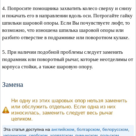
4. Попросите помощника захватить колесо сверху и снизу
и покачать его в направлении вдоль оси. Потрогайте гайку
шпильки шаровой опоры. Если Вы почувствуете люфт, то
возможно, что изношена шпилька шаровой опоры или
разбито отверстие в подрамнике или поворотном кулаке.
5. При наличии подобной проблемы следует заменить
подрамник или поворотный рычаг, которые неотделимы от
корпуса стойки, а также шаровую опору.
Замена
Ни одну из этих шаровых опор нельзя заменить
или обслужить отдельно. Если одна из них
износилась, заменить следует весь рычаг
целиком.
Эта статья доступна на
английском
,
болгарском
,
белорусском
,
украинском
,
сербском
,
хорватском
,
румынском
,
польском
,