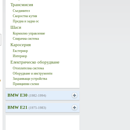
Трансмисия
Съединител
Скоростна кутия
Предна и задна ос
Шаси
Кормилно управление
Спирачна система
Каросерия
Екстериор
Интериор
Електрическо оборудване
Отоплителна система
Оборудване и инструменти
Захранващи устройства
о
Принципни схеми
BMW E30
(1982-1994)
BMW E21
(1975-1983)