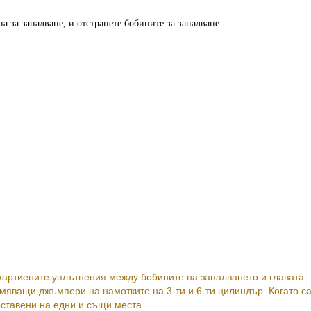
а за запалване, и отстранете бобините за запалване.
артиените уплътнения между бобините на запалването и главата
мяващи джъмпери на намотките на 3-ти и 6-ти цилиндър. Когато с
оставени на едни и същи места.