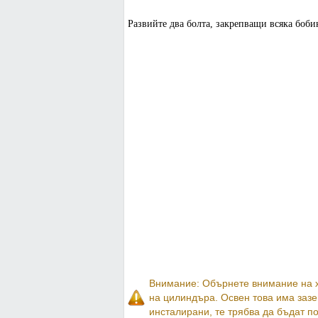
Развийте два болта, закрепващи всяка бобин
Внимание: Обърнете внимание на х
на цилиндъра. Освен това има зазе
инсталирани, те трябва да бъдат п