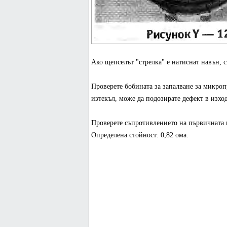
Ако щепселът "стрелка" е натиснат навън, с
Проверете бобината за запалване за микроп
изтекъл, може да подозирате дефект в изхо
Проверете съпротивлението на първичната н
Определена стойност: 0,82 ома.