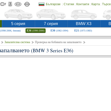
|
|
|
|
Български
Статии
Контакти
Карта
Търсе
5 серия
7 серия
BMW X3
E36
E30
E21
(1998-2006, бензин)
(1990-2000)
(1982-1994)
(1975-1983)
Запалителна система
Проверка на бобината на запалването
 запалването
(BMW 3 Series E36)