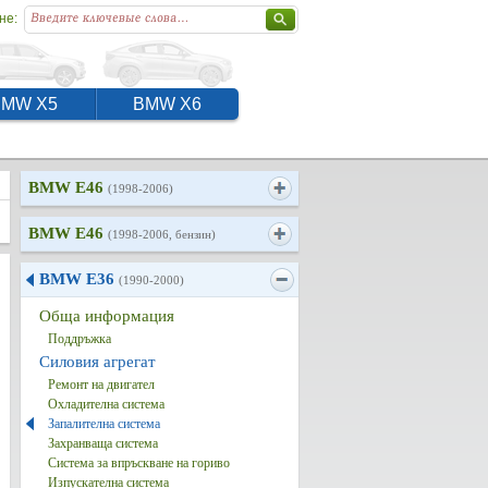
не:
BMW X5
BMW X6
BMW E46
(1998-2006)
BMW E46
(1998-2006, бензин)
BMW E36
(1990-2000)
Обща информация
Поддръжка
Силовия агрегат
Ремонт на двигател
Охладителна система
Запалителна система
Захранваща система
Система за впръскване на гориво
Изпускателна система