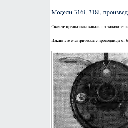
Модели 316i, 318i, произвед
Свалете предпазната капачка от запалителн
Изключете електрическите проводници от б