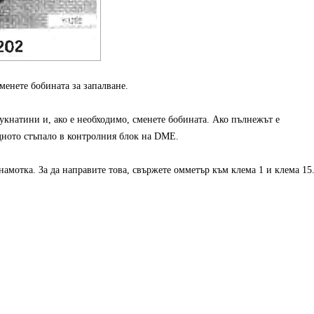
менете бобината за запалване.
укнатини и, ако е необходимо, сменете бобината. Ако пълнежът е
дното стъпало в контролния блок на DME.
амотка. За да направите това, свържете омметър към клема 1 и клема 15