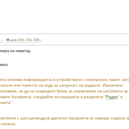
…↓
Модели 320i, 325i, 328i ↓
мощта на омметър.
ията.
та изтрива информацията в устройствата с електронна памет, кат
гателя или паметта на кода за сигурност на радиото. Изключете
палване, за да не повредите блока за управление на системата за
чвате батерията, следвайте инструкциите в разделите "
Радио
" и
рията".
омобили с шестцилиндров двигател батерията се намира отдясно в
 колело.