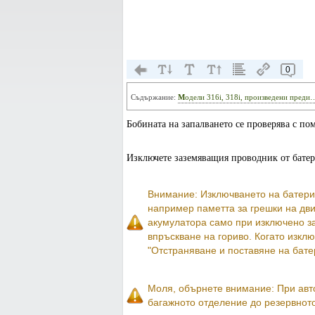
0
Съдържание:
Модели 316i, 318i, произведени преди
Бобината на запалването се проверява с по
Изключете заземяващия проводник от батер
Внимание: Изключването на батерия
например паметта за грешки на дви
акумулатора само при изключено за
впръскване на гориво. Когато изклю
"Отстраняване и поставяне на бате
Моля, обърнете внимание: При авт
багажното отделение до резервното