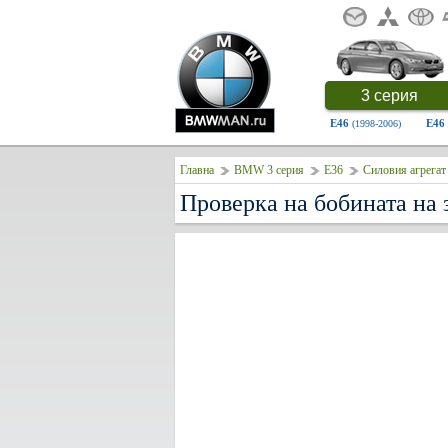
3 серия
E46
E46
(1998-2006)
Главна
BMW 3 серия
E36
Силовия агрегат
Проверка на бобината на