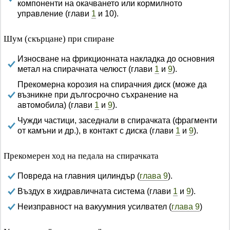
компоненти на окачването или кормилното
управление (глави
1
и 10).
Шум (скърцане) при спиране
Износване на фрикционната накладка до основния
метал на спирачната челюст (глави
1
и
9
).
Прекомерна корозия на спирачния диск (може да
възникне при дългосрочно съхранение на
автомобила) (глави
1
и
9
).
Чужди частици, заседнали в спирачката (фрагменти
от камъни и др.), в контакт с диска (глави
1
и
9
).
Прекомерен ход на педала на спирачката
Повреда на главния цилиндър (
глава 9
).
Въздух в хидравличната система (глави
1
и
9
).
Неизправност на вакуумния усилвател (
глава 9
)