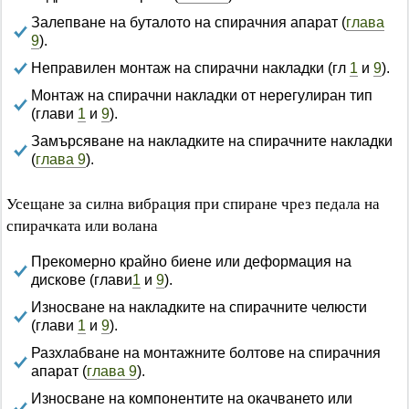
Залепване на буталото на спирачния апарат (
глава
9
).
Неправилен монтаж на спирачни накладки (гл
1
и
9
).
Монтаж на спирачни накладки от нерегулиран тип
(глави
1
и
9
).
Замърсяване на накладките на спирачните накладки
(
глава 9
).
Усещане за силна вибрация при спиране чрез педала на
спирачката или волана
Прекомерно крайно биене или деформация на
дискове (глави
1
и
9
).
Износване на накладките на спирачните челюсти
(глави
1
и
9
).
Разхлабване на монтажните болтове на спирачния
апарат (
глава 9
).
Износване на компонентите на окачването или