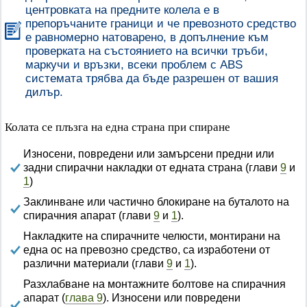
центровката на предните колела е в
препоръчаните граници и че превозното средство
е равномерно натоварено, в допълнение към
проверката на състоянието на всички тръби,
маркучи и връзки, всеки проблем с ABS
системата трябва да бъде разрешен от вашия
дилър.
Колата се плъзга на една страна при спиране
Износени, повредени или замърсени предни или
задни спирачни накладки от едната страна (глави
9
и
1
)
Заклинване или частично блокиране на буталото на
спирачния апарат (глави
9
и
1
).
Накладките на спирачните челюсти, монтирани на
една ос на превозно средство, са изработени от
различни материали (глави
9
и
1
).
Разхлабване на монтажните болтове на спирачния
апарат (
глава 9
). Износени или повредени