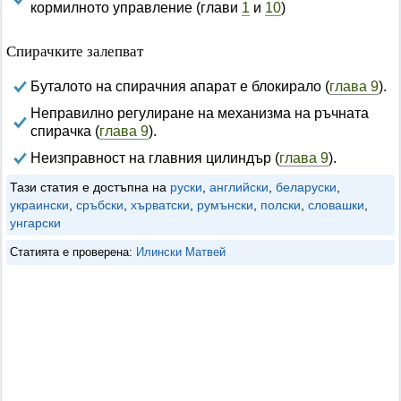
кормилното управление (глави
1
и
10
)
Спирачките залепват
Буталото на спирачния апарат е блокирало (
глава 9
).
Неправилно регулиране на механизма на ръчната
спирачка (
глава 9
).
Неизправност на главния цилиндър (
глава 9
).
Тази статия е достъпна на
руски
,
английски
,
беларуски
,
украински
,
сръбски
,
хърватски
,
румънски
,
полски
,
словашки
,
унгарски
Статията е проверена:
Илински Матвей