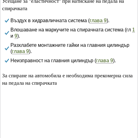
Усещане за "еластичност" при натискане на педала на
спирачката
Въздух в хидравличната система (
глава 9
).
Влошаване на маркучите на спирачната система (гл
1
и
9
).
Разхлабете монтажните гайки на главния цилиндър
(
глава 9
).
Неизправност на главния цилиндър (
глава 9
).
За спиране на автомобила е необходима прекомерна сила
на педала на спирачката