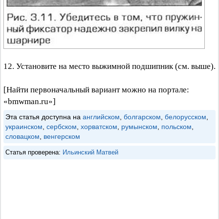
12. Установите на место выжимной подшипник (см. выше).
[Найти первоначальный вариант можно на портале:
«bmwman.ru»]
Эта статья доступна на
английском
,
болгарском
,
белорусском
,
украинском
,
сербском
,
хорватском
,
румынском
,
польском
,
словацком
,
венгерском
Статья проверена:
Ильинский Матвей