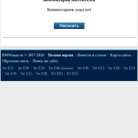
Комментариев пока нет
·
·
·
·
BMWman.ru © 2017-2026
Полная версия
Новости и статьи
Карта сайта
·
Обратная связь
Поиск по сайту
·
·
·
·
·
·
·
3er E21
3er E30
3er E36
3er E46
3er E46
5er E12
5er E28
5er E34
[бензин]
·
·
·
·
·
·
5er E39
7er E32
7er E38
X3 E83
X5 E53