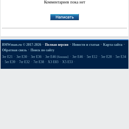
Комментариев пока нет
·
·
·
·
BMWman.ru © 2017-2026
Полная версия
Новости и статьи
Карта сайта
·
Обратная связь
Поиск по сайту
·
·
·
·
·
·
·
3er E21
3er E30
3er E36
3er E46
3er E46
5er E12
5er E28
5er E34
[бензин]
·
·
·
·
·
·
5er E39
7er E32
7er E38
X3 E83
X5 E53