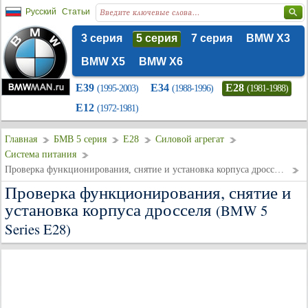
Русский
Статьи
3 серия
5 серия
7 серия
BMW X3
BMW X5
BMW X6
E39
E34
E28
(1995-2003)
(1988-1996)
(1981-1988)
E12
(1972-1981)
Главная
БМВ 5 серия
E28
Силовой агрегат
Система питания
Проверка функционирования, снятие и установка корпуса дросселя
Проверка функционирования, снятие и
установка корпуса дросселя
(BMW 5
Series E28)