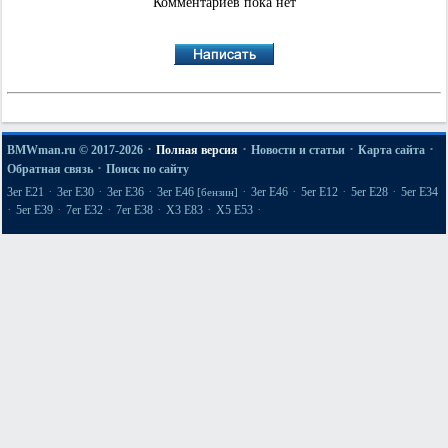
Комментариев пока нет
·
·
·
·
BMWman.ru © 2017-2026
Полная версия
Новости и статьи
Карта сайта
·
Обратная связь
Поиск по сайту
·
·
·
·
·
·
·
3er E21
3er E30
3er E36
3er E46
3er E46
5er E12
5er E28
5er E34
[бензин]
·
·
·
·
·
·
5er E39
7er E32
7er E38
X3 E83
X5 E53