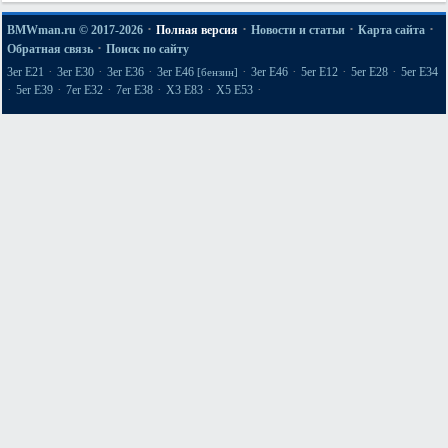
·
·
·
·
BMWman.ru © 2017-2026
Полная версия
Новости и статьи
Карта сайта
·
Обратная связь
Поиск по сайту
·
·
·
·
·
·
·
3er E21
3er E30
3er E36
3er E46
3er E46
5er E12
5er E28
5er E34
[бензин]
·
·
·
·
·
·
5er E39
7er E32
7er E38
X3 E83
X5 E53