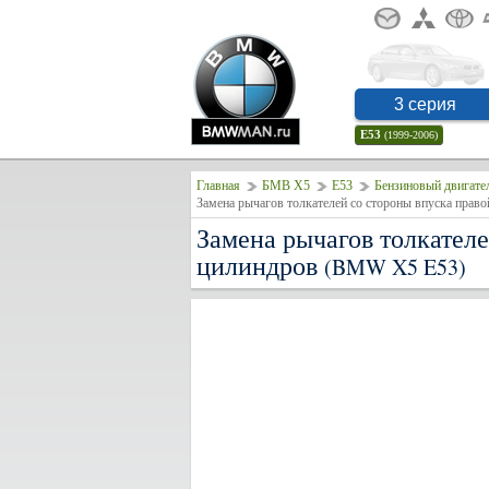
3 серия
E53
(1999-2006)
Главная
БМВ Х5
E53
Бензиновый двигате
Замена рычагов толкателе
цилиндров
(BMW X5 E53)