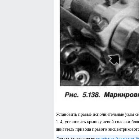
Установить правые исполнительные узлы с
1–4, установить крышку левой головки бло
двигатель привода правого эксцентрикового
Эта статья доступна на
английском
,
болгарском
,
б