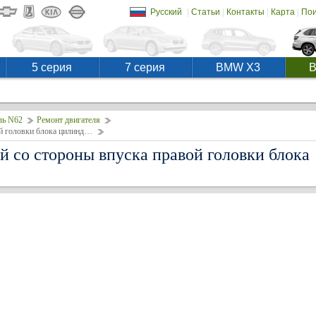
|
|
|
|
Русский
Статьи
Контакты
Карта
Пои
5 серия
7 серия
BMW X3
ль N62
Ремонт двигателя
Замена рычагов толкателей со стороны впуска правой головки блока цилиндров
й со стороны впуска правой головки блока