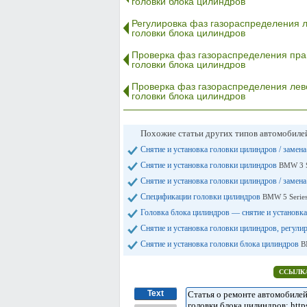
головки блока цилиндров
Регулировка фаз газораспределения 
головки блока цилиндров
Проверка фаз газораспределения пра
головки блока цилиндров
Проверка фаз газораспределения лев
головки блока цилиндров
Похожие статьи других типов автомобил
Снятие и установка головки цилиндров / замен
Снятие и установка головки цилиндров
BMW 3 S
Снятие и установка головки цилиндров / заме
Спецификации головки цилиндров
BMW 5 Series
Головка блока цилиндров — снятие и установк
Снятие и установка головки цилиндров, регул
Снятие и установка головки блока цилиндров
B
ССЫЛКА
Text