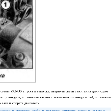
истемы VANOS впуска и выпуска, ввернуть свечи зажигания цилиндров
ка цилиндров, установить катушки зажигания цилиндров 1–4, установит
 вала и собрать двигатель.
елорусском
,
украинском
,
сербском
,
хорватском
,
румынском
,
польском
,
словацком
,