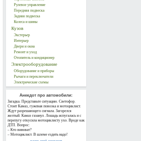
Рулевое управление
Передняя подвеска
Задняя подвеска
Колеса и шины
Кузов
Экстерьер
Интерьер
Двери и окна
Ремонт и уход
Отопитель и кондиционер
Электрооборудование
Оборудование и приборы
Рычаги и переключатели
Электрические схемы
Анекдот про автомобили:
Загадка. Представьте ситуацию. Светофор.
Стоит Камаз, гужевая повозка и мотоциклист.
Ждут разрешающего сигнала. Загорелся
желтый. Камаз газанул. Лошадь испугалась и с
перепугу откусила мотоциклисту ухо. Вроде как
ДТП. Вопрос:
– Кто виноват?
– Мотоциклист. В шлеме ездить надо!
хочу ещё анекдот