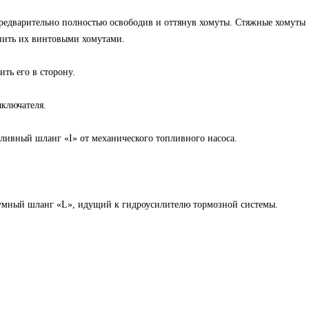
редварительно полностью освободив и оттянув хомуты. Стяжные хомуты
енить их винтовыми хомутами.
ть его в сторону.
ключателя.
ливный шланг «I» от механического топливного насоса.
уумный шланг «L», идущий к гидроусилителю тормозной системы.