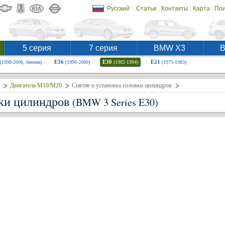
|
|
|
|
Русский
Статьи
Контакты
Карта
Пои
5 серия
7 серия
BMW X3
E36
E30
E21
(1998-2006, бензин)
(1990-2000)
(1982-1994)
(1975-1983)
Двигатель М10/М20
Снятие и установка головки цилиндров
вки цилиндров
(BMW 3 Series E30)