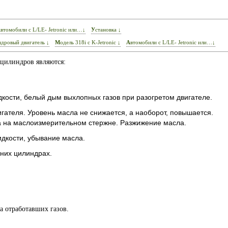
Автомобили с L/LE- Jetronic или…↓
Установка ↓
ндровый двигатель ↓
Модель 318i с K-Jetronic ↓
Автомобили с L/LE- Jetronic или…↓
цилиндров являются:
ости, белый дым выхлопных газов при разогретом двигателе.
ателя. Уровень масла не снижается, а наоборот, повышается.
а на маслоизмерительном стержне. Разжижение масла.
дкости, убывание масла.
дних цилиндрах.
а отработавших газов.