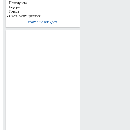
- Пожалуйста.
- Еще раз.
- Зачем?
- Очень запах нравится.
хочу ещё анекдот