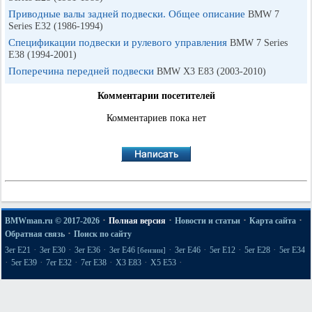
Приводные валы задней подвески. Общее описание
BMW 7
Series E32 (1986-1994)
Спецификации подвески и рулевого управления
BMW 7 Series
E38 (1994-2001)
Поперечина передней подвески
BMW X3 E83 (2003-2010)
Комментарии посетителей
Комментариев пока нет
·
·
·
·
BMWman.ru © 2017-2026
Полная версия
Новости и статьи
Карта сайта
·
Обратная связь
Поиск по сайту
·
·
·
·
·
·
·
3er E21
3er E30
3er E36
3er E46
3er E46
5er E12
5er E28
5er E34
[бензин]
·
·
·
·
·
·
5er E39
7er E32
7er E38
X3 E83
X5 E53