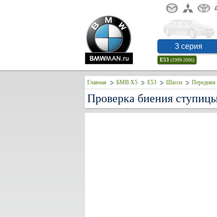
3 серия
E53
(1999-2006)
Главная
БМВ Х5
E53
Шасси
Передняя 
Проверка биения ступиц