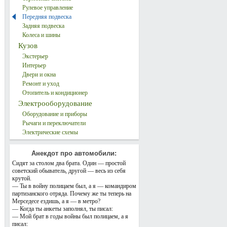
Рулевое управление
Передняя подвеска
Задняя подвеска
Колеса и шины
Кузов
Экстерьер
Интерьер
Двери и окна
Ремонт и уход
Отопитель и кондиционер
Электрооборудование
Оборудование и приборы
Рычаги и переключатели
Электрические схемы
Анекдот про автомобили:
Сидят за столом два брата. Один — простой
советский обыватель, другой — весь из себя
крутой.
— Ты в войну полицаем был, а я — командиром
партизанского отряда. Почему же ты теперь на
Мерседесе ездишь, а я — в метро?
— Когда ты анкеты заполнял, ты писал:
— Мой брат в годы войны был полицаем, а я
писал: