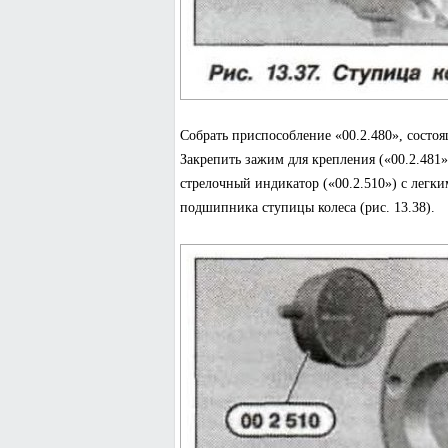
Собрать приспособление «00.2.480», состояще
Закрепить зажим для крепления («00.2.481»
стрелочный индикатор («00.2.510») с легк
подшипника ступицы колеса (рис. 13.38).