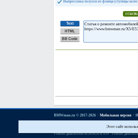
Выпрессовка полуоси из фланца (ступицы колес
ССЫЛКА
Text
HTML
BB Code
·
·
BMWman.ru © 2017-2026
Мобильная версия
Н
·
·
·
·
3er E21
3er E30
3er E36
3er E46
3er E46
[бензин]
Этот сайт использ
·
История моделей БМВ
Основы ремонта автомобиле
·
Ремонт двигателей М54/М56 и S54
Ремонт двигател