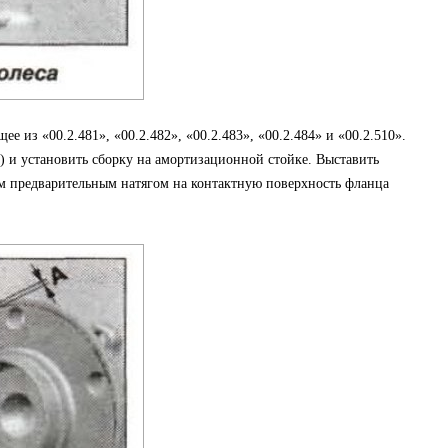
е из «00.2.481», «00.2.482», «00.2.483», «00.2.484» и «00.2.510».
) и установить сборку на амортизационной стойке. Выставить
им предварительным натягом на контактную поверхность фланца