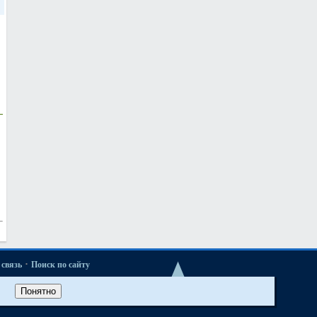
·
связь
Поиск по сайту
·
ые новости
Понятно
·
52 и М52TU