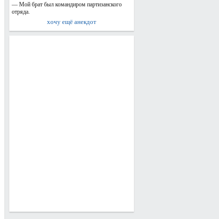
— Мой брат был командиром партизанского
отряда.
хочу ещё анекдот