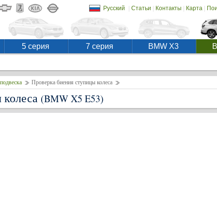
|
|
|
|
Русский
Статьи
Контакты
Карта
Пои
5 серия
7 серия
BMW X3
подвеска
Проверка биения ступицы колеса
ы колеса
(BMW X5 E53)