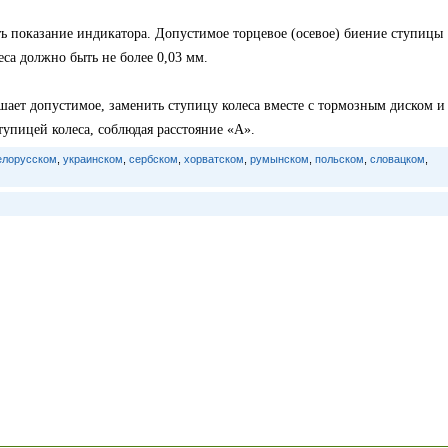
ь показание индикатора. Допустимое торцевое (осевое) биение ступицы
са должно быть не более 0,03 мм.
ает допустимое, заменить ступицу колеса вместе с тормозным диском и
упицей колеса, соблюдая расстояние «А».
елорусском
,
украинском
,
сербском
,
хорватском
,
румынском
,
польском
,
словацком
,