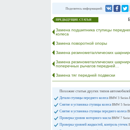
Поделитесь информацией:
ПРЕДЫДУЩИЕ СТАТЬИ
Замена подшипника ступицы передне
колеса
Замена поворотной опоры
Замена резинометаллических шарниро
Замена резинометаллических шарнир
поперечных рычагов передней…
Замена тяг передней подвески
Похожие статьи других типов автомобил
Детали ступицы переднего колеса
BMW 3 Series 
Снятие и установка ступицы колеса
BMW 5 Serie
Снятие и установка ступицы переднего колеса
B
Проверка уровня моторного масла
BMW 7 Serie
Проверка уровней жидкостей, контроль утечек
B