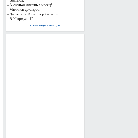
- Водилой.
- А сколько имеешь в месяц?
- Миллион долларов.
- Да, ты что! А где ты работаешь?
- В “Формуле-1”.
хочу ещё анекдот