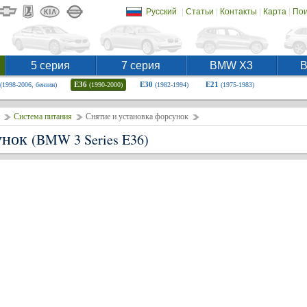
|
|
|
|
Русский
Статьи
Контакты
Карта
Пои
5 серия
7 серия
BMW X3
E36
E30
E21
(1998-2006, бензин)
(1990-2000)
(1982-1994)
(1975-1983)
Система питания
Снятие и установка форсунок
унок
(BMW 3 Series E36)