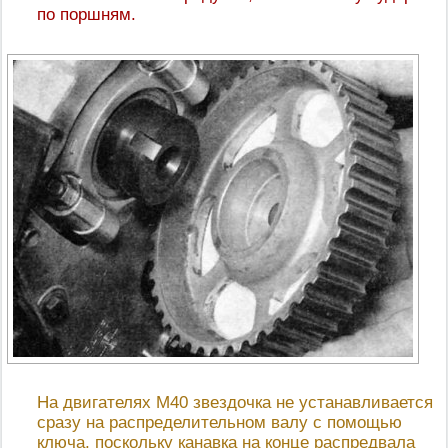
по поршням.
На двигателях М40 звездочка не устанавливается
сразу на распределительном валу с помощью
ключа, поскольку канавка на конце распредвала