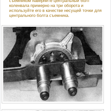
съемником наверните центральный болт
коленвала примерно на три оборота и
используйте его в качестве несущей точки для
центрального болта съемника.