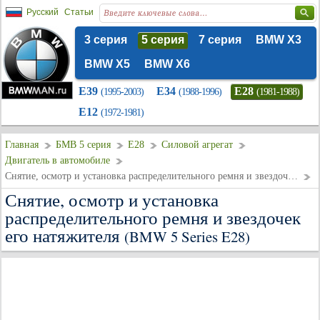
Русский
Статьи
3 серия
5 серия
7 серия
BMW X3
BMW X5
BMW X6
E39
E34
E28
(1995-2003)
(1988-1996)
(1981-1988)
E12
(1972-1981)
Главная
БМВ 5 серия
E28
Силовой агрегат
Двигатель в автомобиле
Снятие, осмотр и установка распределительного ремня и звездочек его натяжителя
Снятие, осмотр и установка
распределительного ремня и звездочек
его натяжителя
(BMW 5 Series E28)