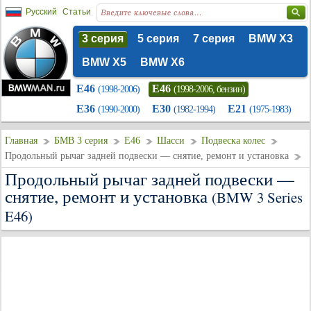
Русский
Статьи
3 серия
5 серия
7 серия
BMW X3
BMW X5
BMW X6
E46
E46
(1998-2006)
(1998-2006, бензин)
E36
E30
E21
(1990-2000)
(1982-1994)
(1975-1983)
Главная
БМВ 3 серия
E46
Шасси
Подвеска колес
Продольный рычаг задней подвески — снятие, ремонт и установка
Продольный рычаг задней подвески —
снятие, ремонт и установка
(BMW 3 Series
E46)