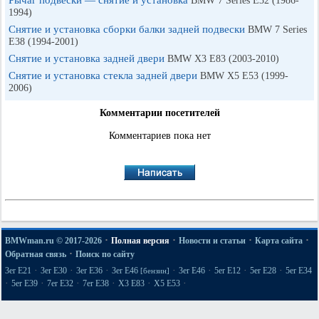
Рычаг подвески — снятие и установка
BMW 7 Series E32 (1986-
1994)
Снятие и установка сборки балки задней подвески
BMW 7 Series
E38 (1994-2001)
Снятие и установка задней двери
BMW X3 E83 (2003-2010)
Снятие и установка стекла задней двери
BMW X5 E53 (1999-
2006)
Комментарии посетителей
Комментариев пока нет
·
·
·
·
BMWman.ru © 2017-2026
Полная версия
Новости и статьи
Карта сайта
·
Обратная связь
Поиск по сайту
·
·
·
·
·
·
·
3er E21
3er E30
3er E36
3er E46
3er E46
5er E12
5er E28
5er E34
[бензин]
·
·
·
·
·
·
5er E39
7er E32
7er E38
X3 E83
X5 E53