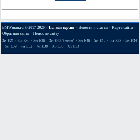
·
·
·
·
BMWman.ru © 2017-2026
Полная версия
Новости и статьи
Карта сайта
·
Обратная связь
Поиск по сайту
·
·
·
·
·
·
·
3er E21
3er E30
3er E36
3er E46
3er E46
5er E12
5er E28
5er E34
[бензин]
·
·
·
·
·
·
5er E39
7er E32
7er E38
X3 E83
X5 E53