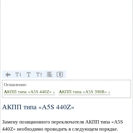
0
Оглавление:
АКПП типа «A5S 440Z» ↓
АКПП типа «A5S 390R» ↓
АКПП типа «A5S 440Z»
Замену позиционного переключателя АКПП типа «A5S
440Z» необходимо проводить в следующем порядке.